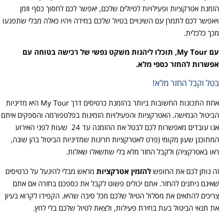
הזמנת אטרקציות ופעילויות לטיולים שלכם, יאפשר לכם לחסוך כסף וזמן
ויאפשר לכם לתמרן עם השינויים בטיול שלכם במידה ויהיו כאלה מבלי שתפגעו
מכך כלכלית.
עם My Tour, תוכלו ליהנות משקט נפשי של רכישה בטוחה עם
אפשרות להחזר כספי מלא.
בטל וקבל החזר מלא!
אחת התכונות החשובות ביותר בהזמנת כרטיסים דרך My Tour היא מדיניות
הביטול הגמישה. האטרקציות והפעילויות הזמינות בפלטפורמה והספקים איתם
אנו עובדים מאפשרות לכם לבטל את ההזמנה עד 24 שעות לפני האירוע
המתוכנן שעון מקומי (פרט לאטרקציות חריגות שמדיניות הביטול בהן שונה,
ראו באטרקציה) ולקבל החזר מלא בלי שתשאלו שאלות.
זה נותן לכם את החופש
להזמין אטרקציות
מראש מבלי להינעל על כרטיסים
שאינם ניתנים להחזר. אתם יכולים פשוט לקבל את כספכם בחזרה אם אתם
צריכים להתאים את מסלול הטיול שלכם מכל סיבה שהיא. הקפידו לקרוא בעיון
את תנאי הביטול בעת בחירת פעילות, ולצאת לטיול שלכם בלי לחץ.