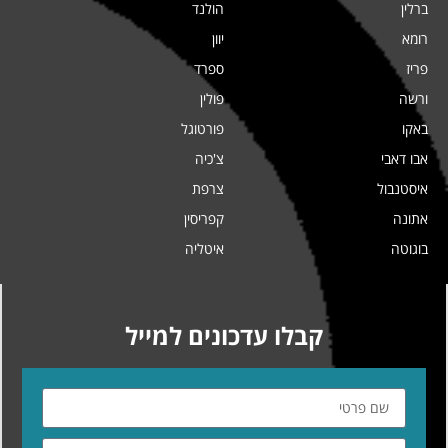
ברלין
הולנד
רומא
יוון
פריז
ספרד
ורשה
פולין
באקו
פורטוגל
אבו דאבי
צ'כיה
איסטנבול
צרפת
אתונה
קפריסין
בוגוטה
איטליה
קבלו עדכונים למייל