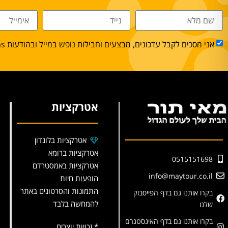
אני מסכים לקבל עדכונים, מבצעים וחבילות נופש במייל ובהודעות sms.
אטרקציות
אטרקציות בלונדון
אטרקציות ברומא
0515151698
אטרקציות באמסטרדם
info@maytour.co.il
הופעות חיות
התמונות והסרטונים באתר
בקרו אותנו גם בדף הפייסבוק
להמחשה בלבד
שלנו
בקרו אותנו גם בדף האינסטגרם
* זכויות יוצרים