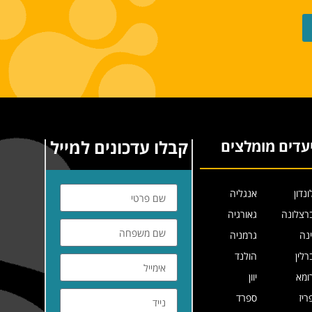
קבלו עדכונים למייל
עדים מומלצים
ונדון
אנגליה
רצלונה
גאורגיה
ינה
גרמניה
רלין
הולנד
ומא
יוון
ריז
ספרד