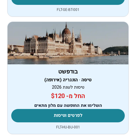
FLT-GE-BT-001
בודפשט
טיסה · הונגריה (אירופה)
טיסות לשנת 2026
החל מ- $120
השלימו את החופשה עם מלון מתאים
לפרטים וטיסות
FLT-HU-BU-001