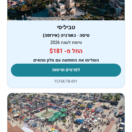
טביליסי
טיסה · גאורגיה (אירופה)
טיסות לשנת 2026
החל מ- $181
השלימו את החופשה עם מלון מתאים
לפרטים וטיסות
FLT-GE-TB-001