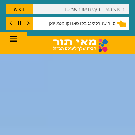
חיפוש
סיור שנורקלינג בקו טאו וקו נאנג יואן