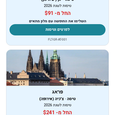
טיסות לשנת 2026
החל מ- $91
השלימו את החופשה עם מלון מתאים
לפרטים וטיסות
FLT-GR-AT-001
פראג
טיסה · צ׳כיה (אירופה)
טיסות לשנת 2026
החל מ- $241