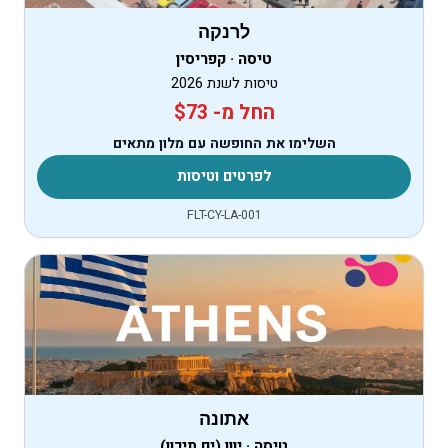
לרנקה
טיסה · קפריסין
טיסות לשנת 2026
החל מ- $73
השלימו את החופשה עם מלון מתאים
לפרטים וטיסות
FLT-CY-LA-001
אתונה
טיסה · יוון (ים תיכון)