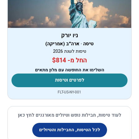
ניו יורק
טיסה · ארה״ב (אמריקה)
טיסות לשנת 2026
החל מ- $814
השלימו את החופשה עם מלון מתאים
לפרטים וטיסות
FLT-US-NY-001
לעוד טיסות, חבילות נופש וטיולים מאורגנים לחץ כאן
לכל הטיסות, החבילות והטיולים