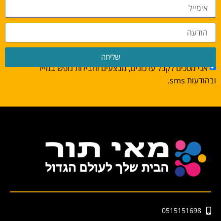
שליחה
אני מסכים לקבל עדכונים, מבצעים וחבילות נופש במייל
ובהודעות sms.
0515151698