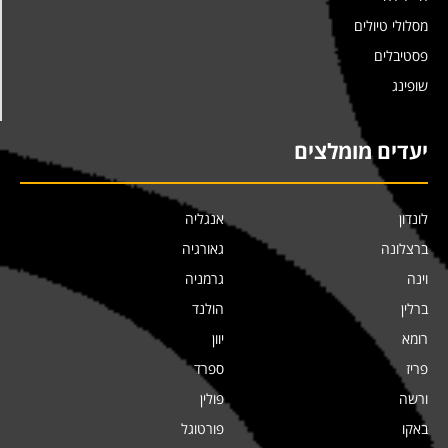
מסלולי טיולים
פסטיבלים
שופינג
יעדים מומלצים
לונדון
אנגליה
ברצלונה
גאורגיה
וינה
גרמניה
ברלין
הולנד
רומא
יוון
פריז
ספרד
ורשה
פולין
באקו
פורטוגל