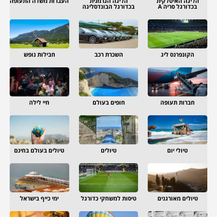
הליגה האיטלקית
הליגה הגרמנית
העברות משדה התעופה
בכדורגל סריה A
בכדורגל הבונדסליגה
הקונפרנס ליג
השכרת רכב
חבילות נופש
חברות תעופה
חופים בעולם
חיי לילה
טיולי יום
טיולים
טיולים בעולם בחינם
טיולים מאורגנים
טיסות למשחקי כדורגל
ימי כייף בישראל