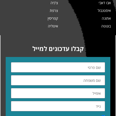
אבו דאבי
צ'כיה
איסטנבול
צרפת
אתונה
קפריסין
בוגוטה
איטליה
קבלו עדכונים למייל