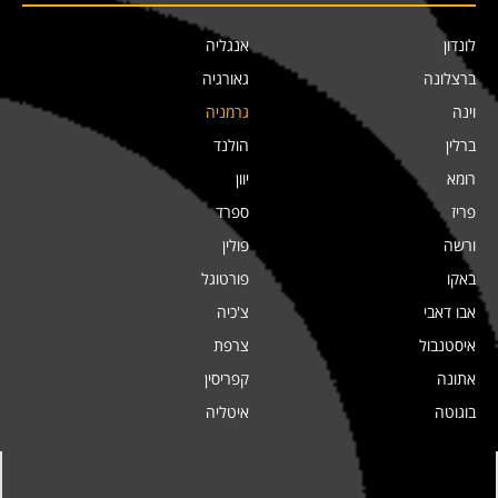
לונדון
אנגליה
ברצלונה
גאורגיה
וינה
גרמניה
ברלין
הולנד
רומא
יוון
פריז
ספרד
ורשה
פולין
באקו
פורטוגל
אבו דאבי
צ'כיה
איסטנבול
צרפת
אתונה
קפריסין
בוגוטה
איטליה