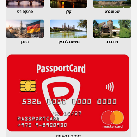
שטוטגרט
קלן
פרנקפורט
נירנברג
מינשנגלדבאך
מינכן
ביטוח נסיעות