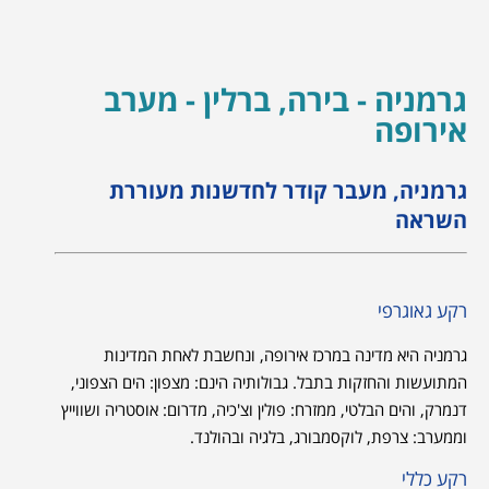
גרמניה - בירה, ברלין - מערב
אירופה
גרמניה, מעבר קודר לחדשנות מעוררת
השראה
רקע גאוגרפי
גרמניה היא מדינה במרכז אירופה, ונחשבת לאחת המדינות
המתועשות והחזקות בתבל. גבולותיה הינם: מצפון: הים הצפוני,
דנמרק, והים הבלטי, ממזרח: פולין וצ'כיה, מדרום: אוסטריה ושווייץ
וממערב: צרפת, לוקסמבורג, בלגיה ובהולנד.
רקע כללי