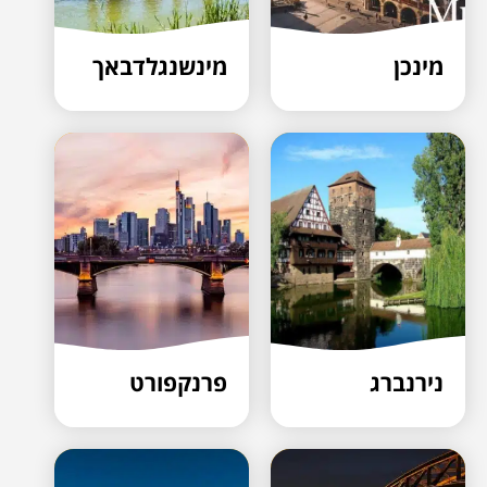
מינכן
מינשנגלדבאך
נירנברג
פרנקפורט