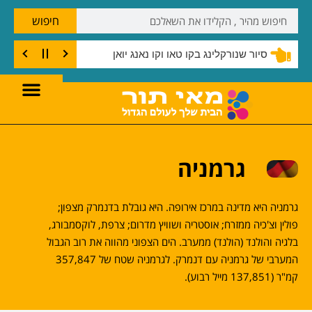
חיפוש
סיור שנורקלינג בקו טאו וקו נאנג יואן
גרמניה
גרמניה היא מדינה במרכז אירופה. היא גובלת בדנמרק מצפון;
פולין וצ'כיה ממזרח; אוסטריה ושוויץ מדרום; צרפת, לוקסמבורג,
בלגיה והולנד (הולנד) ממערב. הים הצפוני מהווה את רוב הגבול
המערבי של גרמניה עם דנמרק. לגרמניה שטח של 357,847
קמ"ר (137,851 מייל רבוע).