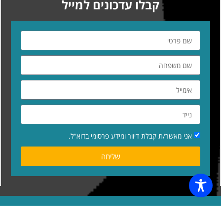
קבלו עדכונים למייל
אני מאשר/ת קבלת דיוור ומידע פרסומי בדוא”ל.
שליחה
כל הזכויות שמורות © למאי תור | בניית האתר
דיגיטייזר – עיצוב ופיתוח