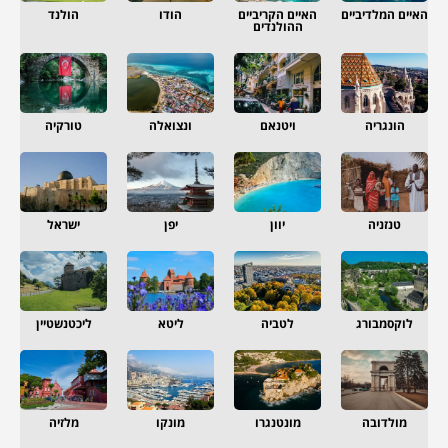
האיים המלדיביים
האיים הקריביים
הודו
הולנד
ההולנדים
הונגריה
ויטנאם
ונצואלה
טורקיה
טנזניה
יוון
יפן
ישראל
לוקסמבורג
לטביה
ליטא
ליכטנשטיין
מולדובה
מונטנגרו
מונקו
מלזיה