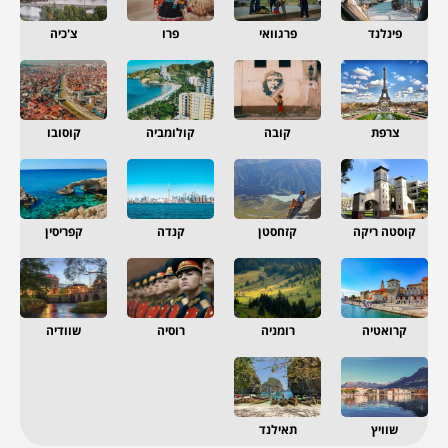
פינלנד
פרגוואי
פרו
צ'כיה
צרפת
קובה
קולומביה
קוסובו
קוסטה ריקה
קזחסטן
קנדה
קפריסין
קרואטיה
רומניה
רוסיה
שוודיה
שוויץ
תאילנד