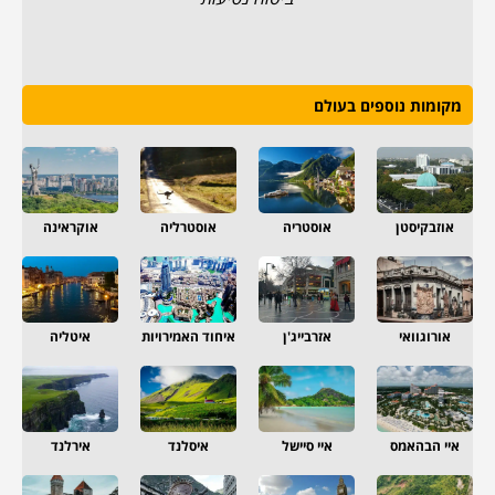
מקומות נוספים בעולם
אוזבקיסטן
אוסטריה
אוסטרליה
אוקראינה
אורוגוואי
אזרבייג'ן
איחוד האמירויות
איטליה
איי הבהאמס
איי סיישל
איסלנד
אירלנד