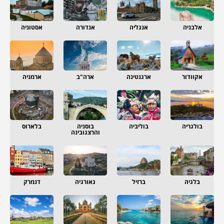
אלבניה
אנגליה
אנדורה
אסטוניה
אקוודור
ארגנטינה
ארה"ב
ארמניה
בולגריה
בוליביה
בוסניה
בלארוס
והרצגובינה
בלגיה
ברזיל
גאורגיה
דנמרק