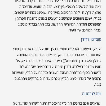
בשנים האחרונות הפכה ברלין ליעד לוהט במיוחד בקרב ישראלים
וזאת אודות לשילוב הנפלא בין היצע תרבותי שופע, אדריכלות
פורצת דרך, חיי לילה מהטובים באירופה ושופינג במחירים שפויים.
בברלין ישנם מוזאונים שנחשבים לטובים בעולם כדוגמת הפרגמון
המפורסם והגלריה הלאומית החדשה. בכל אתר בברלין מוטבע
עברה המורכב של העיר.
פוצדם ודרזדן
היפה, נמצאת כ 40 ק"מ מחוץ לברלין. חובה לבקר בארמון סן סוסי
המפואר ובגנים המטופחים המקיפים אותו. עיר נוספת הסמוכה
לברלין היא דרזדן Dresden)) האחת הערים היפות בגרמניה, על
חופו של נהר האלבה. דרזדן הייתה יעד להפצצה של ממשלת
בריטניה בסוף במלחמת העולם השנייה כנקמה על הבליץ שעשתה
גרמניה על לונדון. סימני הבליץ ניכרים עד היום בחלקים מהמבנים
בעיר.
ויזה לגרמניה
ישראלים אינם צריכים ויזה כדי להיכנס לגרמניה לשהייה של עד 90