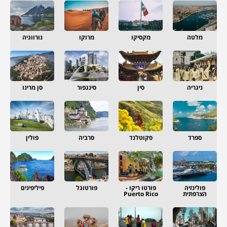
מלטה
מקסיקו
מרוקו
נורווגיה
ניגריה
סין
סינגפור
סן מרינו
ספרד
סקוטלנד
סרביה
פולין
פולינזיה
פורטו ריקו -
פורטוגל
פיליפינים
הצרפתית
Puerto Rico