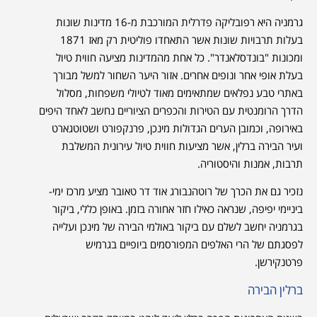
גרמניה היא רפובליקה פדרלית המורכבת מ-16 מדינות שונות
בעלות תרבויות שונות אשר התאחדו פוליטית רק מאז 1871
ומכונות "בונדסלאנדר". כל אחת מהמדינות מציעה חווית טיול
בעלת אופי אחר ונופים אחרים. אזור היער השחור למשל מבורך
באתרי טבע נפלאים שמתאימים מאוד לטיולי משפחות, מסלול
הדרך הרומנטית עם הטירות והכפרים הציוריים נחשב לאחד היפים
באירופה, וכמובן הערים הגדולות מינכן, פרנקפורט ושטוטגארט
ועיר הבירה ברלין, אשר מציעות חווית טיול עירונית המשלבת
תרבות, אמנות והיסטוריה.
נזכיר גם את הכרך של רוטהנבורג אוד דר טאובר מציע מרכז ימי-
ביניימי יפיפה, שנראה כאילו חזר אחורה בזמן. באופן כללי, ביקור
בגרמניה יחשב לשלם עם ביקור באולמי הבירה של מינכן ועלייה
לפסגתם של הרי האלפים המפורסמים ביופיים בגרמיש
פרטנקירשן.
ברלין הבירה