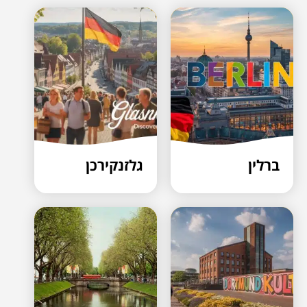
ברלין
גלזנקירכן