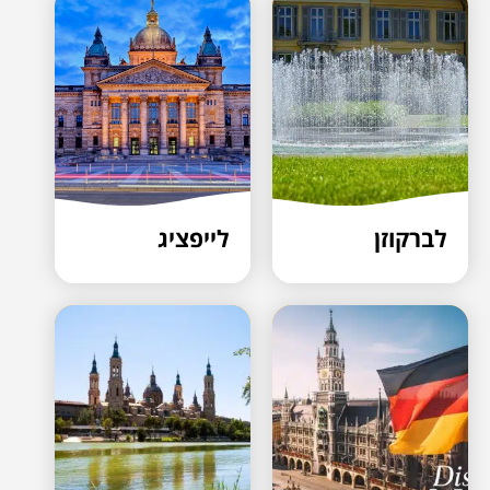
לברקוזן
לייפציג