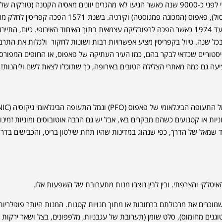
קפריסין ממוקמת במזרח הים התיכון בין טורקיה ליוון. האי אוכלס לראשונה על ידי לפני כ-9000 שנה כאשר הגיעו לאי מהגרים יוונים מאסיה הקטנה (טורק
האזור אוכלס אז על ידי היוונים שהקימו ערים כמו סלמיס (הידועה כיום בשם לימסול), פאפוס (המכונה פמגוסטה) וקירנ
העות'מאנית עד לעצמאותה בשנת 1960 שהייתה תחת שלטון בריטי ונמשכה עד 1974 כאשר הפכה לרפובליקה עצמאית בתוך האיחוד האירופי. כיום, 
שובים ביותר שלה, התורם לגידול של למעלה מ-20% בתמ"ג בכל שנה. טיול בקפריסין מציע אפשרויות רבות ושונות לחקור ולגלות את הת
סטוריים שכדאי לבקר בהם, כמו העיר העתיקה של פאפוס, או החופים המפורסמ
ציעה גם כמה מאתרי הצלילה הטובים באירופה, כך שתוכלו לצאת לשם וליהנות!
ות או קטנועים כשהם מבקרים באי, אבל יש גם הרבה אוטובוסים ומוניות זמינות
ד שמאל של הדרך, כפי שנהוג במדינות שהיו תחת שילטון בריט, והכבישים בדרך
איטלקי והצרפתי. ובין לבין נוצרו מנות מתערובת של השפעות אלו.
מוכרים את מרכולתם ברחובות או מתוך חנויות קטנות. המנות היותר פופלריות
 מטוגנים מחומוס), סלט שומן (תערובת של עגבניות, מלפפונים, בצל ושאר ירקות