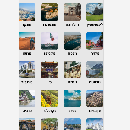
ליכטנשטיין
מולדובה
מונטנגרו
מונקו
מלזיה
מלטה
מקסיקו
מרוקו
נורווגיה
ניגריה
סין
סינגפור
סן מרינו
ספרד
סקוטלנד
סרביה