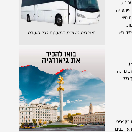
יה של ימינו).
יה. בשנת 1571 הפכה קפריסין לחלק מהאימפריה
התיירות היא
רבות,
ים באי,
העברות משדות התעופה בכל העולם
ישנם 3 שדות תעופה בקפריסין: נמל התעופה הבינלאומי של לרנקה (LCA), נמל התעופה הבינלאומי של פאפוס (PFO) ונמל התעופה הבינלאומי ניקוסיה (NIC),
. נהיגה
 כלל
 בקפריסין
 מעורבבים