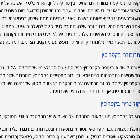
אחד הענפים הח
ההיסטוריה והטבע העשירים שלה. במדינה יש לא מעט אתרי תיירות ומקומות הי
כמו גם היצע הכולל מלונות יוקרה ואתרי נופש עם מתקנים מצוינים. המדינה מ
תחבורה בקפריסין
המשמשים גם לטיסות פנים ארציות. רוב המטיילים בקפריסין בוחרים לשכור מכוני
בקפריסין עלולה להיות מרתיעה עבור מבקרים ראשונים מכיוון שהנהיגה היא בצ
צרים ומפותלים, אך תרבות הנהיגה באי היא רגועה.
קולינריה בקפריסין
האוכל בקפריסין מגוון מאוד. המטבח של האי מושפע מהמטבח היווני, הטורקי, ה
תוכלו למצוא מטבח קפריסאי מסורתי במסעדות ובטברנות, כמו גם רוכלי רחוב ש
הן סובלאקי (שיפודים בגריל), ג'ירוס (בשר עטוף סביב יריקה), פלאפל (כדורים