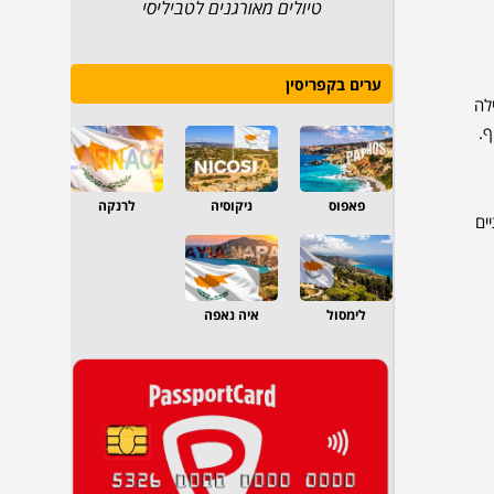
טיולים מאורגנים לטביליסי
ערים בקפריסין
ת ביממה! חיי הלילה
ף.
פאפוס
ניקוסיה
לרנקה
ים
לימסול
איה נאפה