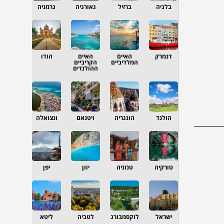
בלגיה
ברזיל
גאורגיה
גרמניה
דנמרק
האיים
האיים
הודו
המלדיביים
הקריביים
ההולנדים
הולנד
הונגריה
ויטנאם
ונצואלה
טורקיה
טנזניה
יוון
יפן
ישראל
לוקסמבורג
לטביה
ליטא