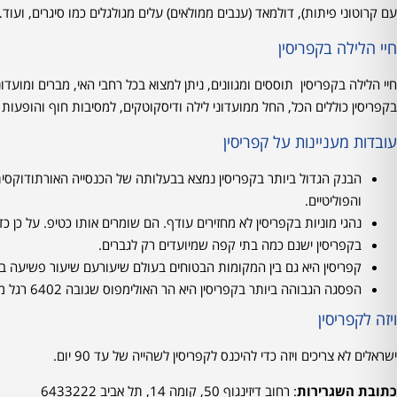
עם קרוטוני פיתות), דולמאד (ענבים ממולאים) עלים מגולגלים כמו סיגרים, ועוד…
חיי הלילה בקפריסין
בקפריסין כוללים הכל, החל ממועדוני לילה ודיסקוטקים, למסיבות חוף והופעות
עובדות מעניינות על קפריסין
הבנק הגדול ביותר בקפריסין נמצא בבעלותה של הכנסייה האורתודוקסית
והפוליטיים.
נהגי מוניות בקפריסין לא מחזירים עודף. הם שומרים אותו כטיפ. על כן כ
בקפריסין ישנם כמה בתי קפה שמיועדים רק לגברים.
קפריסין היא גם בין המקומות הבטוחים בעולם שיעורעם שיעור פשיעה בה
הפסגה הגבוהה ביותר בקפריסין היא הר האולימפוס שגובה 6402 רגל מעל פני הים.
ויזה לקפריסין
ישראלים לא צריכים ויזה כדי להיכנס לקפריסין לשהייה של עד 90 יום.
כתובת השגרירות
:
רחוב דיזינגוף 50,
קומה 14, תל אביב 6433222