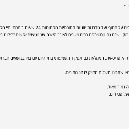
..
חיי הלילה בקפריסין תוססים ומגוונים, ניתן למצוא בכל רחבי האי, מברים ומועדונים על החוף ועד טברנות יווניות מסורתיות הפתוחות 24 שעו
 רוק. ישנם גם פסטיבלים רבים ושונים לאורך השנה שמפגישים אנשים ללילות כי
 הקפריסאית, הממלאת גם תפקיד משמעותי בחיי היום יום באי בנושאים חברתי
דאי שתכינו תשלום מדויק לנהג המונית.
 נמוך מאוד.