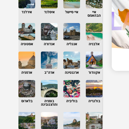
איי
איי סיישל
איסלנד
אירלנד
הבהאמס
אלבניה
אנגליה
אנדורה
אסטוניה
אקוודור
ארגנטינה
ארה"ב
ארמניה
בולגריה
בוליביה
בוסניה
בלארוס
והרצגובינה