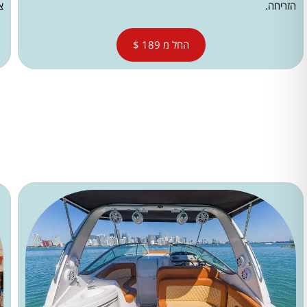
הזריחה.
צ
החל מ 189 $