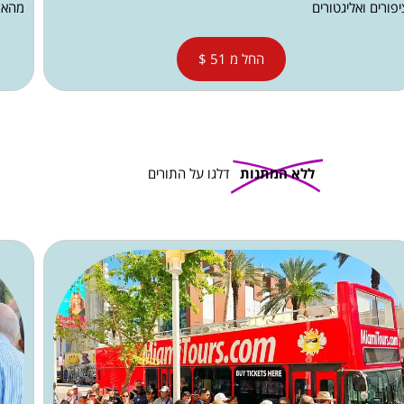
יפורים ואליגטורים
מהאוט
החל מ 51 $
ללא המתנות
דלגו על התורים