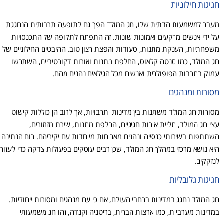
חגיגות חילוניות
מעבר למשמעות הדתית שלו, חג המולד הפך גם לתופעה תרבותית הנחגגת
על ידי אנשים מרקעים ואמונות שונות. זה התפתח לתקופה של התכנסויות
משפחתיות, הענקת מתנות, סעודות והפצת רצון טוב. ההיבטים החילוניים של
חג המולד, כמו סנטה קלאוס, החלפת מתנות ואורות דקורטיביים, השתרשו
עמוק בתרבות הפופולרית ואנשים מכל הגילאים נהנים מהם.
מסורות ומנהגים
מסורות חג המולד משתנות בין מדינות ותרבויות, אך לרוב הן כוללות קישוט
עצי חג המולד, תליית אורות חגיגיים, החלפת מתנות, שירת מזמורים,
השתתפות בשירותי כנסייה ונהנים מארוחות מיוחדות עם יקיריהם. רוח הנתינה
היא נושא מרכזי במהלך חג המולד, שכן רבים עוסקים בפעולות צדקה כדי לעזור
לנזקקים.
חגיגות גלובליות
חג המולד נחגג במדינות ברחבי העולם, אם כי עם מנהגים ומסורות ייחודיות.
במדינות מערביות, כמו ארצות הברית, בריטניה וקנדה, זהו חג משמעותי