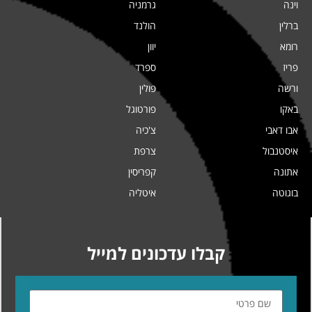
וינה
גרמניה
ברלין
הולנד
רומא
יוון
פריז
ספרד
ורשה
פולין
באקו
פורטוגל
אבו דאבי
צ'כיה
איסטנבול
צרפת
אתונה
קפריסין
בוגוטה
איטליה
קבלו עדכונים למייל