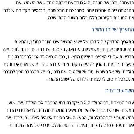
בדצמבר, כזמן של חגיגה. הוא סימל את לידתה מחדש של השמש ואת
ההבטחה לימים ארוכים יותר. כשהנצרות התפשטה, הכנסייה הקדומה שילבה
את החגיגות הקיימות הללו בלוח השנה הדתי שלה.
התאריך של חג המולד
התאריך המדויק של לידתו של ישוע המשיח אינו מוזכר בתנ"ך, והראיות
ההיסטוריות אינן חד משמעיות. עם זאת, ה-25 בדצמבר נבחר בתחילת המאה
הרביעית על ידי האפיפיור יוליוס הראשון, ככל הנראה במאמץ להנצר חגיגות
פגאניות קיימות. תאריך זה עלה בקנה אחד עם החג הרומי של שבתאי וחגיגת
הולדתו של אל השמש, סול אינוויקטוס. עם הזמן, ה-25 בדצמבר הפך להכרה
אוניברסלית כיום להנצחת הולדתו של ישוע המשיח.
משמעות דתית
עבור הנוצרים, חג המולד הוא בעיקר חג דתי המנציח את הולדתו של ישוע
המשיח, שנחשב לבן האלוהים ולמושיע האנושות. זה הזמן למאמינים להרהר
במשמעות של ההתגלמות, המעשה של הפיכת אלוהים לאנושות. לידתו של
ישו נתפסת כסמל לתקווה, גאולה והביטוי האולטימטיבי של אהבה אלוהית.