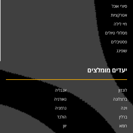
סיורי אוכל
אטרקציות
חיי לילה
מסלולי טיולים
פסטיבלים
שופינג
יעדים מומלצים
לונדון
אנגליה
ברצלונה
גאורגיה
וינה
גרמניה
ברלין
הולנד
רומא
יוון