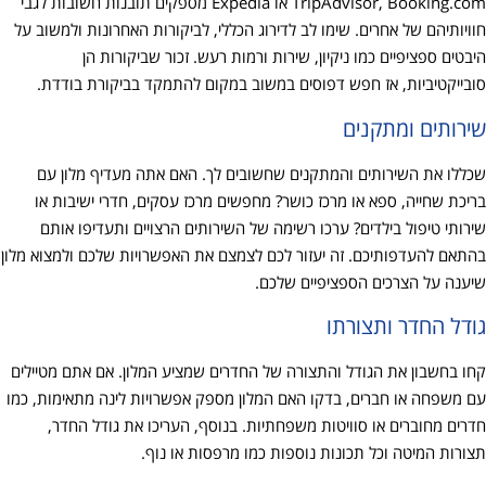
TripAdvisor, Booking.com או Expedia מספקים תובנות חשובות לגבי
חוויותיהם של אחרים. שימו לב לדירוג הכללי, לביקורות האחרונות ולמשוב על
היבטים ספציפיים כמו ניקיון, שירות ורמות רעש. זכור שביקורות הן
סובייקטיביות, אז חפש דפוסים במשוב במקום להתמקד בביקורת בודדת.
שירותים ומתקנים
שכללו את השירותים והמתקנים שחשובים לך. האם אתה מעדיף מלון עם
בריכת שחייה, ספא או מרכז כושר? מחפשים מרכז עסקים, חדרי ישיבות או
שירותי טיפול בילדים? ערכו רשימה של השירותים הרצויים ותעדיפו אותם
בהתאם להעדפותיכם. זה יעזור לכם לצמצם את האפשרויות שלכם ולמצוא מלון
שיענה על הצרכים הספציפיים שלכם.
גודל החדר ותצורתו
קחו בחשבון את הגודל והתצורה של החדרים שמציע המלון. אם אתם מטיילים
עם משפחה או חברים, בדקו האם המלון מספק אפשרויות לינה מתאימות, כמו
חדרים מחוברים או סוויטות משפחתיות. בנוסף, העריכו את גודל החדר,
תצורות המיטה וכל תכונות נוספות כמו מרפסות או נוף.