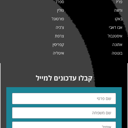
פריז
ספרד
ורשה
פולין
באקו
פורטוגל
אבו דאבי
צ'כיה
איסטנבול
צרפת
אתונה
קפריסין
בוגוטה
איטליה
קבלו עדכונים למייל