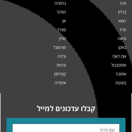
וינה
גרמניה
ברלין
הולנד
רומא
יוון
פריז
ספרד
ורשה
פולין
באקו
פורטוגל
אבו דאבי
צ'כיה
איסטנבול
צרפת
אתונה
קפריסין
בוגוטה
איטליה
קבלו עדכונים למייל