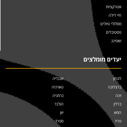
אטרקציות
חיי לילה
מסלולי טיולים
פסטיבלים
שופינג
יעדים מומלצים
לונדון
אנגליה
ברצלונה
גאורגיה
וינה
גרמניה
ברלין
הולנד
רומא
יוון
פריז
ספרד