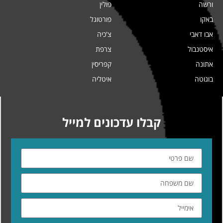
ורשה
פולין
באקו
פורטוגל
אבו דאבי
צ'כיה
איסטנבול
צרפת
אתונה
קפריסין
בוגוטה
איטליה
קבלו עדכונים למייל