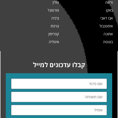
ורשה
פולין
באקו
פורטוגל
אבו דאבי
צ'כיה
איסטנבול
צרפת
אתונה
קפריסין
בוגוטה
איטליה
קבלו עדכונים למייל