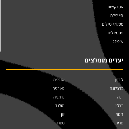
אטרקציות
חיי לילה
מסלולי טיולים
פסטיבלים
שופינג
יעדים מומלצים
לונדון
אנגליה
ברצלונה
גאורגיה
וינה
גרמניה
ברלין
הולנד
רומא
יוון
פריז
ספרד