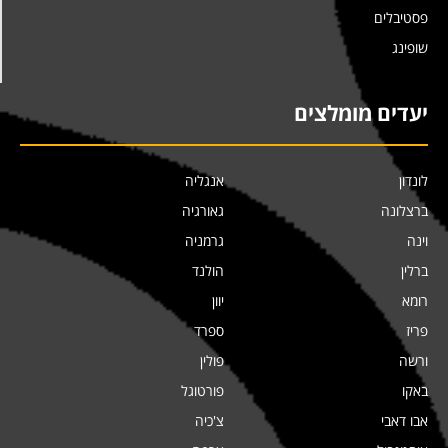
פסטיבלים
שופינג
יעדים מומלצים
לונדון
אנגליה
ברצלונה
גאורגיה
וינה
גרמניה
ברלין
הולנד
רומא
יוון
פריז
ספרד
ורשה
פולין
באקו
פורטוגל
אבו דאבי
צ'כיה