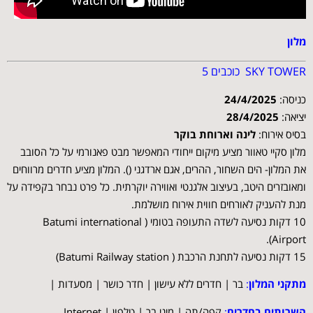
מלון
SKY TOWER כוכבים 5
כניסה:
24/4/2025
יציאה:
28/4/2025
בסיס אירוח:
לינה וארוחת בוקר
מלון סקיי טאוור מציע מיקום ייחודי המאפשר מבט פאנורמי על כל הסובב
את המלון- הים השחור, ההרים, אגם ארדגני (). המלון מציע חדרים מרווחים
ומאובזרים היטב, בעיצוב אלגנטי ואווירה יוקרתית. כל פרט נבחר בקפידה על
מנת להעניק לאורחים חווית אירוח מושלמת.
10 דקות נסיעה לשדה התעופה בטומי ( Batumi international
Airport).
15 דקות נסיעה לתחנת הרכבת ( Batumi Railway station)
מתקני המלון
:
בר | חדרים ללא עישון | חדר כושר | מסעדות |
השרותים בחדרים
:
קפה/תה | מיני בר | טלפון | Internet