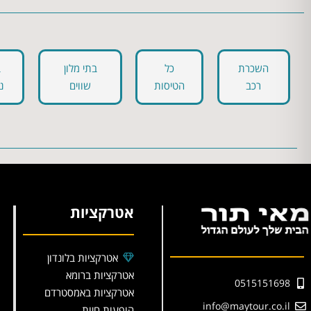
השכרת
כל
בתי מלון
ב
רכב
הטיסות
שווים
נ
אטרקציות
אטרקציות בלונדון
אטרקציות ברומא
0515151698
אטרקציות באמסטרדם
info@maytour.co.il
הופעות חיות