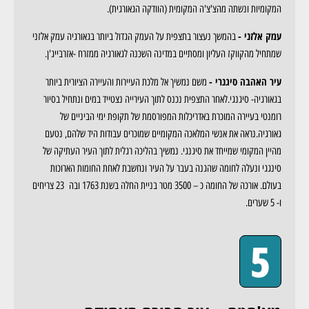
המקומיות ונשתה מהצ'צ'ה המקומית (הוודקה הגאורגית).
עמק אלזני -
בהמשך נעצור בתצפית על העמק הגדול ביותר בגאורגיה עמק אלזני
שמתחיל מהקווקז העליון ומסתיים במדינה השכנה לגאורגיה ממזרח -אזרבייג'ן.
עיר האהבה סיגנרי -
משם נמשיך אל מלכת העיירות והעיירה הציורית ביותר
בגאורגיה- סיגנגי.לאחר התצפית נכנס לתוך העירייה נצטייד במים ונתחיל בסיור
רומנטי בעיירה המוכרת באדריכלות המפורסמת של תקופת ימי הביניים של
גאורגיה.נראה את אנשי המלאכה המקומיים שמוכרים עבודות היד שלהם, נטעם
מהיין המקומי שמייחד את סיגנגי. נמשיך בהליכה רגלית לתוך העיר העתיקה של
סינגגי ונעלה לחומה שהגנה בעבר על העיר ונחשבת לאחת החומות הארוכות
בעולם. אורכה של החומה כ – 3500 מטר בניית החלה בשנת 1763 ובה 23 צריחים
ו- 5 שערים.
5