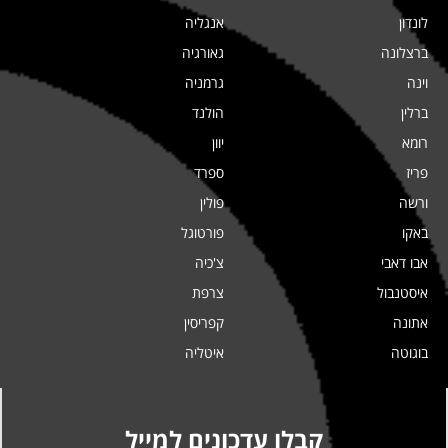
לונדון
אנגליה
ברצלונה
גאורגיה
וינה
גרמניה
ברלין
הולנד
רומא
יוון
פריז
ספרד
ורשה
פולין
באקו
פורטוגל
אבו דאבי
צ'כיה
איסטנבול
צרפת
אתונה
קפריסין
בוגוטה
איטליה
קבלו עדכונים למייל