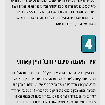
מטקווארי ואראגווי,מפגש שמראה את השוני בזרימות והצבעים של שתי הנהרות, לא
כדאי לפספס. בהמשך הדרך נכנס לגן העדן של המדינה להרי הקווקז העליון, נעצור
באתר הסקי גודאורי בגובה 2000 מטר. לאחר מכן נעלה לגובה 2225 מטר ושם
נבקר במונומנט של האחווה והשלום הנבנה לכבוד 200 שנה של ידידות בין העם
הגאורגי לעם הרוסי, נסיים ונחזור למלון
4
עיר האהבה סיגנרי וחבל היין קאחתי
חבל היין -
יציאה מהמלון בבוקר ועצירה בשוק לילו, ומשם נמשיך בנסיעה למזרח
גאורגיה לחבל קאחתי. לאחר חצי שעה נסיעה נעצור באחד מיקבי היין הרבים של
החבל. נערוך סיור מודרך ביקב, נטעם מהיינות המיוצרים בו, ונשתה גם מהקוניאק
המשובח שמיוצר במקום ונמצא בחביות עץ מיושנות כבר כ- 10 שנים. בהמשך הדרך
לאחר נסיעה של 20 דקות נעצור בכפר קטן, בכפר זה נטעם את הממתק הגאורגי
(צורצחלה) משם נסע לצפייה באפיית הלחם הגאורגי נטעם אותו עם הגבינות