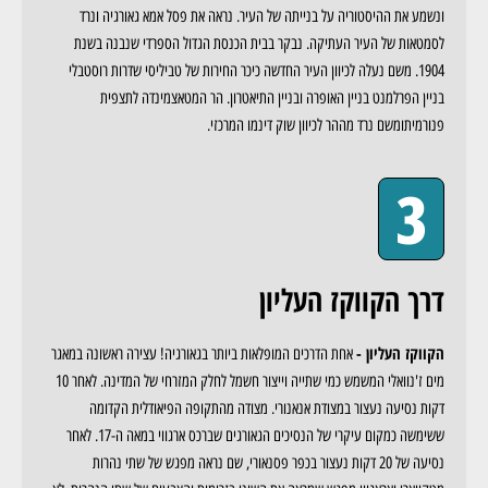
ונשמע את ההיסטוריה על בנייתה של העיר. נראה את פסל אמא גאורגיה ונרד
לסמטאות של העיר העתיקה. נבקר בבית הכנסת הגדול הספרדי שנבנה בשנת
1904. משם נעלה לכיוון העיר החדשה כיכר החירות של טביליסי שדרות רוסטבלי
בניין הפרלמנט בניין האופרה ובניין התיאטרון. הר המטאצמינדה לתצפית
פנורמיתומשם נרד מההר לכיוון שוק דינמו המרכזי.
3
דרך הקווקז העליון
הקווקז העליון -
אחת הדרכים המופלאות ביותר בגאורגיה! עצירה ראשונה במאגר
מים ז'נוואלי המשמש כמי שתייה וייצור חשמל לחלק המזרחי של המדינה. לאחר 10
דקות נסיעה נעצור במצודת אנאנורי. מצודה מהתקופה הפיאודלית הקדומה
ששימשה כמקום עיקרי של הנסיכים הגאורגים שברכס ארגווי במאה ה-17. לאחר
נסיעה של 20 דקות נעצור בכפר פסנאורי, שם נראה מפגש של שתי נהרות