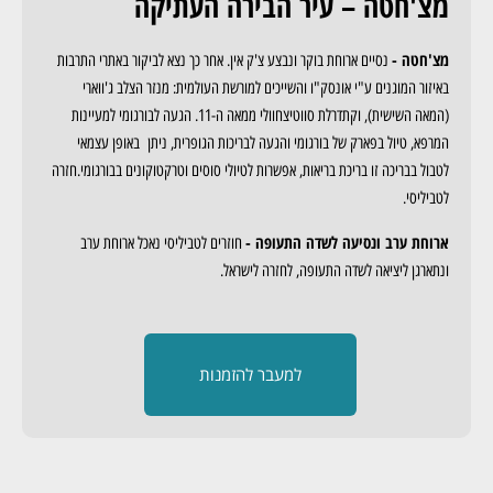
מצ'חטה – עיר הבירה העתיקה
מצ'חטה -
נסיים ארוחת בוקר ונבצע צ'ק אין. אחר כך נצא לביקור באתרי התרבות
באיזור המוגנים ע"י אונסק"ו והשייכים למורשת העולמית: מנזר הצלב ג'ווארי
(המאה השישית), וקתדרלת סווטיצחוולי ממאה ה-11. הגעה לבורגומי למעיינות
המרפא, טיול בפארק של בורגומי והגעה לבריכות הגופרית, ניתן באופן עצמאי
לטבול בבריכה זו בריכת בריאות, אפשרות לטיולי סוסים וטרקטוקונים בבורגומי.חזרה
לטביליסי.
ארוחת ערב ונסיעה לשדה התעופה -
חוזרים לטביליסי נאכל ארוחת ערב
ונתארגן ליציאה לשדה התעופה, לחזרה לישראל.
למעבר להזמנות