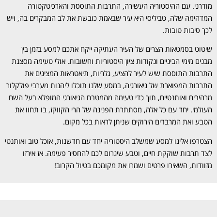
מודרני. עם ההיסטוריה העשירה, התרבות התוססת והארכיטקטורה
המדהימה שלה, טביליסי היא עיר שבאמת כובשת את לב המבקרים בה, ויש
לכך סיבות טובות.
שיטוט בסמטאות הצרים של העיר העתיקה ייקח אתכם למסע בזמן בין
מבנים מימי הביניים ונקודות ציון היסטוריות וחשובות. אולי טעימה מסצנת
התרבות התוססת שיש לעיר להציע, גלריות, תיאטראות המציגים את
התרבות המפוארת של גיאורגיה, במסע שלנו תוכלו ליהנות מערבי פולקלור
מרהיבים ואותנטיים, תוך כדי טעימה מהמטבח הגיאורגי המופלא בעל השם
העולמי. יחד עם כל אלה, מסתתרת הפנינה של הרי הקווקז, בו תחוו את
הטבע ואת המרבדים הירוקים שניתן לראות בכל מקום.
הצטרפו אלינו למסע שמשלב היסטוריה יחד עם חדשנות, אוכל טוב ואותנטי
לצד תרבות שוקקת חיים, וטבע שיגרום לכם להחסיר פעימה. אז אירזו
מזוודות, השאירו פרטים ושמרו את מקומכם בטיול הקרוב!