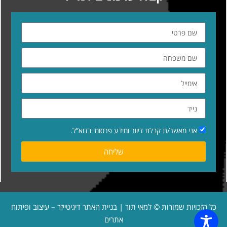
אני מאשר/ת קבלת דיוור ומידע פרסומי בדוא”ל.
שליחה
כל הזכויות שמורות © למאי תור | בניית האתר
דיגיטייזר – עיצוב ופיתוח
אתרים