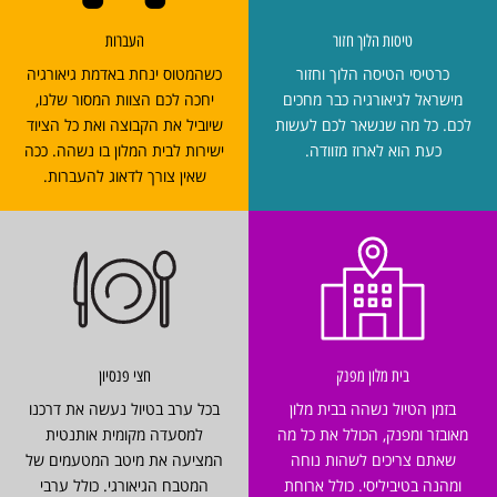
טיסות הלוך חזור
העברות
כרטיסי הטיסה הלוך וחזור
כשהמטוס ינחת באדמת גיאורגיה
מישראל לגיאורגיה כבר מחכים
יחכה לכם הצוות המסור שלנו,
לכם. כל מה שנשאר לכם לעשות
שיוביל את הקבוצה ואת כל הציוד
כעת הוא לארוז מזוודה.
ישירות לבית המלון בו נשהה. ככה
שאין צורך לדאוג להעברות.
בית מלון מפנק
חצי פנסיון
בזמן הטיול נשהה בבית מלון
בכל ערב בטיול נעשה את דרכנו
מאובזר ומפנק, הכולל את כל מה
למסעדה מקומית אותנטית
שאתם צריכים לשהות נוחה
המציעה את מיטב המטעמים של
ומהנה בטיביליסי. כולל ארוחת
המטבח הגיאורגי. כולל ערבי