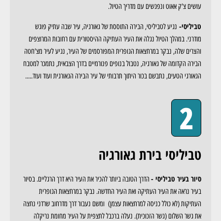
עושים צ'ק אאוט ונפגשים עם מדריך הטיול.
טביליסי-
נגיע לטביליסי, הבירה התוססת של גאורגיה, עיר שבה עתיק פוגש
מודרני. במהלך הטיול נגלה את העיר העתיקה ההיסטורית עם רחובות המרוצפים
והצרים שלה, נבקר במרחצאות הגופרית המפורסמים של העיר, נגיע לעיר מצ'חטה
הבירה הקדומה של גאורגיה, נטבול בנופים פנורמיים בדרך הצבאית, נתמכר למטבח
הגאורגי הטעים, נתבשם בכור היתוך תרבותי של עיר הבירה הגאורגית ועוד ועוד.....
2
טביליסי בירת גאורגיה
סיור בעיר טביליסי -
הדרך הטובה ביותר להכיר את העיר היא דרך הרגליים. בסיור
בעיר נראה את העיר העתיקה ואת העיר החדשה. נבקר במרחצאות הגופרית
העתיקות (לא כולל כניסה למרחצאות עצמן) ומשם נעבור דרך מדרחוב שרדני נחצה
את גשר השלום (גשר הזכוכית). נעלה ברכבל לתצפית על העיר מחומת נריקלה