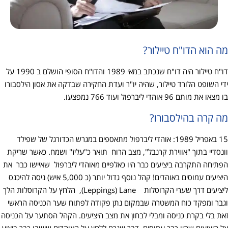
מה הוא הדו"ח טיילור?
דו"ח טיילור היה דו"ח שנכתב במאי 1989 והדו"ח הסופי הושלם ב 1990 על
ידי השופט הלורד טיילור, שהיה יו"ר ועדת החקירה שבדקה את אסון הילסבורו
בו מצאו את מותם 96 אוהדי ליברפול ועוד 766 נמפצעו.
מה קרה בהילסבורו?
15 באפריל 1989: אוהדי ליברפול מתאספים במגרש הכדורגל של שפילד
וונסדיי בתוך "אווירת קרנבל", מצב הרוח תואר כ"עליז" ושמח. כאשר שריקת
הפתיחה התקרבה ביציעים כבר היו כאלפיים מאוהדי ליברפול שאיישו כבר את
היציעים עמוסים באוהדים! קהל נוסף גדול יותר (כ 5,000 איש) ניסה להיכנס
ליציעים דרך שערי הקרוסלות Leppings) Lane), הלחץ על הקרוסלות הלך
וגבר ומפקד כוח המשטרה שבמקום נתן פקודה לפתוח שער הכניסה הראשי
זאת בלי בקרת כניסה ומבלי לבחון את מצב היציעים. הקהל הסתער על הכניסה
אל היציעים שהיו כבר עמוסים, דבר שגרם ללחץ על האוהדים שישבו כבר ביציע