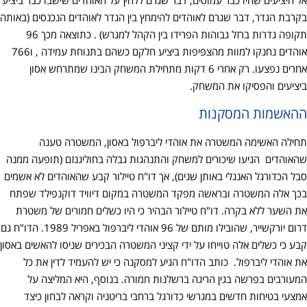
בקרבת הגדר, דבר שגרם לאוהדים להימחץ בין הגדר לאוהדים הנכנסים (באותה
תקופה גדרות ברזל גבוהות הפרידו בין הקהל למגרש) . כתוצאה מכך 96
אוהדים נחנקו למוות מהצפיפות ביציע חלקם כשהם בתנוחת עמידה , ו766
אחרים נפצעו. רק אחרי 6 דקות מתחילת המשחק הבינו שמתרחש אסון
ביציעים והפסיקו את המשחק.
ההאשמות המסקנות
תחילה האשימה המשטרה את אוהדי ליברפול באסון, המשטרה טענה
שהאוהדים הגיעו שיכורים למשחק והתנהגות גבלה בחוליגנזם (תופעה ממנה
סבל הכדורגל האנגלי באותן שנים), אך דו"ח טיילור קבע שהאוהדים לא אשמים
בכך אלה המשטרה ובראשה מפקד המשטרה במקום דיוויד דוקנפילד שפתח
את השער ללא בקרה. דו"ח טיילור הבהיר כי היו כשלים חמורים של משטרת
דרום יורקשייר, שהובילו מותם של 96 אוהדי ליברפול באפריל 1989. הדו"ח גם
קבע כי כשלים אלה טוייחו על ידי קציני המשטרה הבכירים שניסו להאשים באסון
את אוהדי ליברפול. כותב הדו"ח הגיע למסקנה כי יש להעמיד לדין את כל
המעורבים בפרשה בגין הריגה ברשלנות חמורה. בנוסף, היא המליצה על
אמצעי בטיחות חדשים במגרשי כדורגל ברחבי בריטניה וקראה לבחון כיצד