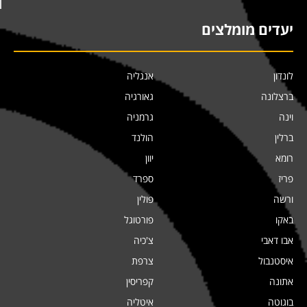
יעדים מומלצים
לונדון
אנגליה
ברצלונה
גאורגיה
וינה
גרמניה
ברלין
הולנד
רומא
יוון
פריז
ספרד
ורשה
פולין
באקו
פורטוגל
אבו דאבי
צ'כיה
איסטנבול
צרפת
אתונה
קפריסין
בוגוטה
איטליה