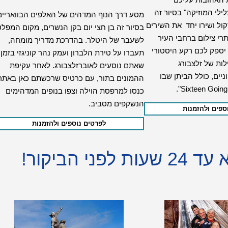
לי המוזיקה" בסיור זה
מסע דרך הנוף המדהים של האלפים הבוואריים
קול ושירו יחד את השירים
בסיור זה בן חצי יום בקן הנשרים, מקום המפלט
י צילום ברחבי העיר
לשעבר של היטלר. בהדרכת מדריך מומחה,
יספק לכם רקע היסטורי
תעברו על טירת הלברון ועמק נהר קוניגזי בזמן
ות של זלצבורג
שאתם נוסעים לאוברזלצבורג. לאחר עקיפת
יים, כולל הביתן שבו
ההמונים בתור, עם כרטיס שרכשתם כאן באתר
כנסו למרפסת הוילה וצפו בנופים המדהימים
הנשקפים מסביב.
ספים ולהזמנות
לפרטים נוספים ולהזמנות
 הביקור!