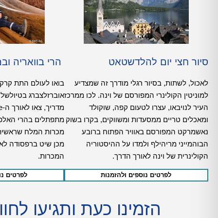
סיור חצי יום להלדשטאט
הרי בוואריה וב
לאכול, לשתות, בסיור רגלי מודרך זה שמצדיע
בואו לעולם התת קרק
למוניטין הקולינרי המפורסם של וינה. לכו ממרכז
העיר לנויבאו, עצרו לטעום קפה, שוקולד
ומאכלים טריים ממסעדות ומשווקים, בקרו בשוק
מתפתלים בהרי האלפים
נאשמרקט המפורסם באוויר הפתוח ברובע
הבוהמייני מריהילף ולמדו על ההיסטוריה
מכן שיט ברפסודה לא
הקולינרית של וינה לאורך הדרך.
המכרות.
לפרטים נוספים ולהזמנות
לפרטים נו
הזמינו כעת ותגיעו לחו