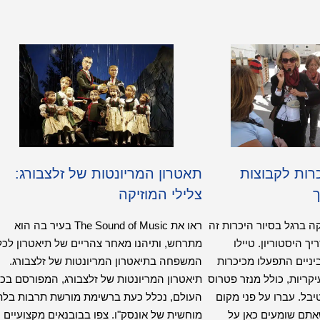
כרות לקבוצות
תאטרון המריונטות של זלצבורג:
ך
צלילי המוזיקה
ה ברגל בסיור היכרות זה
ראו את The Sound of Music בעיר בה הוא
 היסטוריון. טיילו
מתרחש, ותיהנו מאחר צהריים של תיאטרון לכל
יניים התפעלו מכיכרות
המשפחה בתיאטרון המריונטות של זלצבורג.
יקריות, כולל מנזר פטרוס
תיאטרון המריונטות של זלצבורג, המפורסם בכ
בל. עברו על פני מקום
העולם, נכלל כעת ברשימת מורשת תרבות בלת
אתם שומעים כאן על
מוחשית של אונסק"ו. צפו בבובנאים מקצועיים