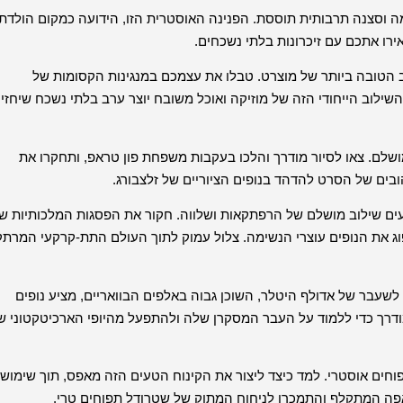
מה וסצנה תרבותית תוססת. הפנינה האוסטרית הזו, הידועה כמקום הולדתו
ו אתכם עם זיכרונות בלתי נשכחים.
 הטובה ביותר של מוצרט. טבלו את עצמכם במנגינות הקסומות של
לוב הייחודי הזה של מוזיקה ואוכל משובח יוצר ערב בלתי נשכח שיחזיר
מושלם. צאו לסיור מודרך והלכו בעקבות משפחת פון טראפ, ותחקרו את
ים של הסרט להדהד בנופים הציוריים של זלצבורג.
ים שילוב מושלם של הרפתקאות ושלווה. חקור את הפסגות המלכותיות ש
ספוג את הנופים עוצרי הנשימה. צלול עמוק לתוך העולם התת-קרקעי המרתק
לשעבר של אדולף היטלר, השוכן גבוה באלפים הבוואריים, מציע נופים
מודרך כדי ללמוד על העבר המסקרן שלה ולהתפעל מהיופי הארכיטקטוני ש
וחים אוסטרי. למד כיצד ליצור את הקינוח הטעים הזה מאפס, תוך שימוש
פה המתקלף והתמכרו לניחוח המתוק של שטרודל תפוחים טרי.