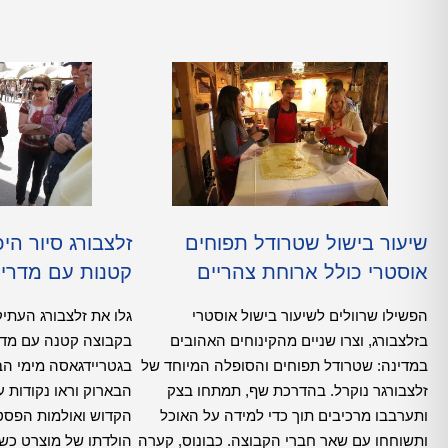
שיעור בישול שטרודל תפוחים
זלצבורג סיור הי
אוסטרי כולל ארוחת צהריים
קטנות עם מדרי
הפשילו שרוולים לשיעור בישול אוסטרי
גלו את זלצבורג העתיק
בזלצבורג, וצרו שניים מהקינוחים האהובים
בקבוצה קטנה עם מדריך
במדינה: שטרודל תפוחים והסופלה המיוחד של
בגטריידגאסה מימי הב
זלצבורגר נוקרל. בהדרכת שף, תמתחו בצק
הבארוק וראו נקודות ע
ותערבבו מרכיבים תוך כדי למידה על האוכל
הקדוש ואולמות הפסטי
ותשוחחו עם שאר חברי הקבוצה. כבונוס, קערה
הולדתו של מוצרט כש