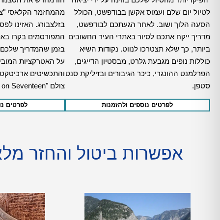
לטיול יום שלם ועמוס אקשן בבודפשט, הכולל
מהמחזמר הקלאסי "צלי
הסעה הלוך ושוב. לאחר הגעתכם לבודפשט,
בזלצבורג. האזינו לפס
מדריך ייקח אתכם לסיור באתרי העיר החשובים
המפורסמים בקרו באתר
ביותר, כך שלא תצטרכו לנווט. נקודות השיא
בזמן שהמדריך שלכם 
כוללות נופים מגבעת גלרט, מבסטיון הדייגים,
על האטרקציות המוביל
הפרלמנט ההונגרי, כיכר הגיבורים ובזיליקת סנט
והתכשיטים ארכיטקטונ
סטפן.
צולם "Sixteen Going on Seventeen".
לפרטים נוספים ולהזמנות
לפרטים נו
אפשרות ביטול והחזר מלא עד 24 שעות לפני