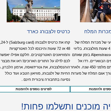
מכרות המלח
כרטיס זלצבורג כארד
עי של מכרות המלח של
קחו את כרטיס זלצבורג (Salzburg card) ל-24,
אוברזלצברג בטיולשל 4 שעות מזלצבורג. בליווי
48 או 72 שעות והיכנסו לכל האטרקציות
מדריך, צאו לאורך ה-Alpenstrasse בזמן שאתם
והמוזיאונים האטרקטיבים. חלקם אפילו יאפשרו
 הבוואריים. רדו אל
לכם לדלג על התורים הארוכים! ראו את מבצר
מכרות המלח שראשיתם מלפני 450 שנה. ולאחר
הוהנסלצבורג, את גטרידגאסה, ארמון הלברון, ג
ורך אגם המלח של מערות
החיות של זלצבורג, מוזיאון הטבע ועוד כולל
נסיעה בתחבורה ציבורית חינם .
ספים ולהזמנות
לפרטים נוספים ולהזמנות
ויה מוכנים ותשלמו פחות!