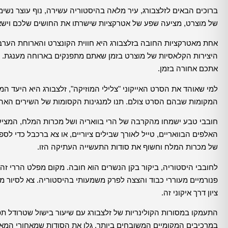
ברוכים הבאים לזלצבורג, עיר מלאה בהיסטוריה עשירה, נוף עוצר נשי
של מוצרט, מציעה שפע של אטרקציות שישרתו את החושים שלכם וישאיר
אחת מאטרקציות החובה בזלצבורג היא חווית הקונצרט והארוחת הערב
היצירות הקלאסיות של מוצרט בזמן שאתם מתפנקים בארוחה מענגת. השי
אתכם אחורה בזמן.
למי שאוהד את הסרט האייקוני "צלילי המוזיקה", זלצבורג היא היעד ה
המקומות שבהם הסרט צולם. תנו למנגינות הקסומות של השירים האהוב
חובבי טבע ישמחו מהקרבה של הרי בוואריה ושל מכרות המלח, המציע
האלפים הבוואריים, טייל לאורך שבילים ציוריים, או צא ברכבל כדי ל
של מכרות המלח וחשוף את סודות התעשייה העתיקה הזו.
לחובבי היסטוריה, ביקור בקן הנשרים הוא חובה. מקום מפלט הררי זה 
פנורמיים מעוררי כבוד והצצה לפרק משמעותי בהיסטוריה. צא לסיור 
ציון דרך איקוני זה.
התעמקו במסורות הקולינריות של זלצבורג עם שיעור בישול שטרודל תפ
במרכיבים המקומיים המשובחים ביותר. גלו את הסודות שמאחורי המא