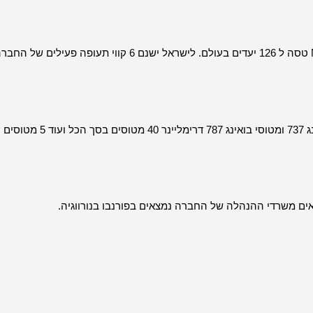
נכון לעדכון הידע האחרון שלי בספטמבר 2023, Norwegian Air Shuttle טסה ל 126 יעדים בעולם. לישראל ישנם 6 קווי תעופה פעילים של
Norwegian Air Shuttle מפעילה צי מגוון של מטוסים, כולל מטוסי בואינג 737 ומטוסי בואינג 787 דרימליינר 40 מטוסים בסך הכל ועוד 5 מטוסים