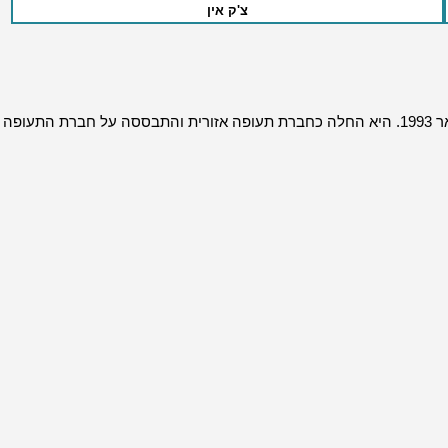
צ'ק אין
Norwegian Air Shuttle, הידועה בכינויה Norwegian, נוסדה ב-22 בינואר 1993. היא החלה כחברת תעופה אזורית והתבססה על חברת התעופה