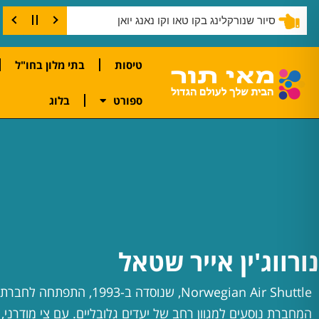
סיור שנורקלינג בקו טאו וקו נאנג יואן
טיסות
בתי מלון בחו"ל
ספורט
בלוג
נורווג'ין אייר שטאל
Norwegian Air Shuttle, שנוסדה ב-93
המחברת נוסעים למגוון רחב של יעדים גלובליים. עם צי מודרני,