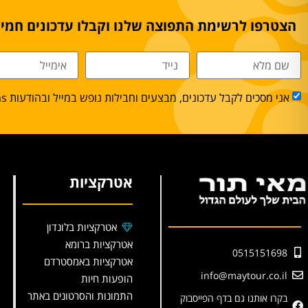
הצטרפו לרשימת התפוצה שלנו וקבלו עדכונים חמים
אני מסכים לקבל עדכונים, מבצעים וחבילות נופש במייל ובהודעות sms.
אטרקציות
אטרקציות בלונדון
אטרקציות ברומא
0515151698
אטרקציות באמסטרדם
info@maytour.co.il
הופעות חיות
התמונות והסרטונים באתר
בקרו אותנו גם בדף הפייסבוק