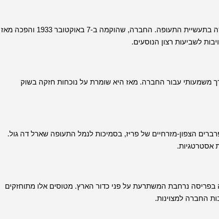
אייר פראנס היא חברת תעופה צרפתית ידועה שיש לה היסטוריה עשירה בתעשיית התעופה. החברה, שהוקמה ב-7 באוקטובר 1933 והפכה מאז
ות לשביעות רצון הנוסעים.
 טיסות לישראל בשנת 1947, וסימנה ציון דרך משמעותי עבור החברה. מאז היא שומרת על נוכחות חזקה בשוק
עופה ממוקם ב-Tremblay-en-France, קומונה בפרברים הצפון-מזרחיים של פריז, בסמיכות לנמל התעופה שארל דה גול.
אסטרטגיות.
 מטוסים, אייר פראנס מתגאה בפריסה נרחבת המשתרעת על פני כדור הארץ. מטוסים אלו מתוחזקים
ות החברה למצוינות.