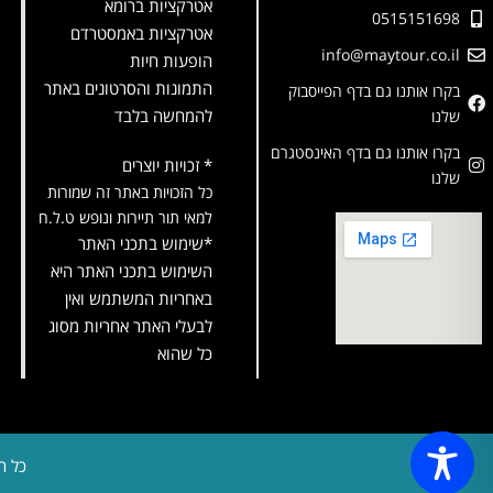
אטרקציות ברומא
0515151698
אטרקציות באמסטרדם
info@maytour.co.il
הופעות חיות
התמונות והסרטונים באתר
בקרו אותנו גם בדף הפייסבוק
להמחשה בלבד
שלנו
בקרו אותנו גם בדף האינסטגרם
* זכויות יוצרים
שלנו
כל הזכויות באתר זה שמורות
למאי תור תיירות ונופש ט.ל.ח
*שימוש בתכני האתר
השימוש בתכני האתר היא
באחריות המשתמש ואין
לבעלי האתר אחריות מסוג
כל שהוא
כל ה