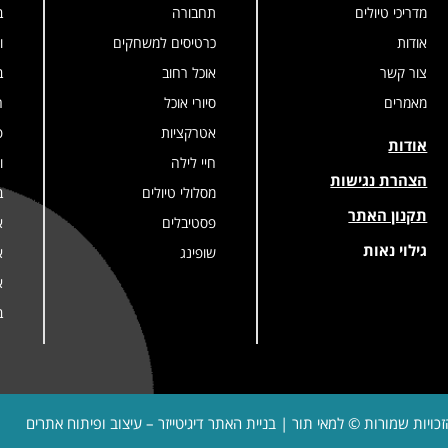
מדריכי טיולים
תחבורה
ב
אודות
כרטיסים למשחקים
ו
צור קשר
אוכל רחוב
ב
מאמרים
סיורי אוכל
ר
אטרקציות
פ
אודות
חיי לילה
ו
הצהרת נגישות
מסלולי טיולים
ב
תקנון האתר
פסטיבלים
א
גילוי נאות
שופינג
א
א
ב
זכויות שמורות © למאי תור | בניית האתר
דיגיטייזר – עיצוב ופיתוח אתרים