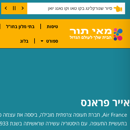
סיור שנורקלינג בקו טאו וקו נאנג יואן
טיסות
בתי מלון בחו"ל
ספורט
בלוג
אייר פראנס
Air France, חברת תעופה צרפתית מובילה, ביססה את עצמ