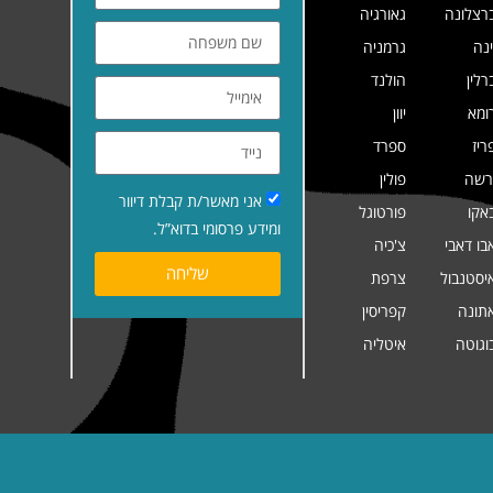
רצלונה
גאורגיה
ינה
גרמניה
רלין
הולנד
ומא
יוון
ריז
ספרד
רשה
פולין
אני מאשר/ת קבלת דיוור
אקו
פורטוגל
ומידע פרסומי בדוא”ל.
בו דאבי
צ'כיה
שליחה
יסטנבול
צרפת
תונה
קפריסין
וגוטה
איטליה