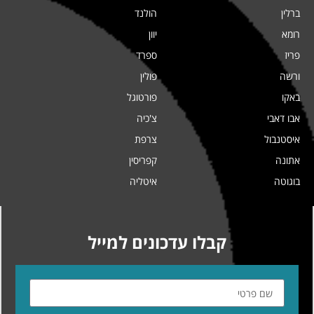
ברלין
הולנד
רומא
יוון
פריז
ספרד
ורשה
פולין
באקו
פורטוגל
אבו דאבי
צ'כיה
איסטנבול
צרפת
אתונה
קפריסין
בוגוטה
איטליה
קבלו עדכונים למייל