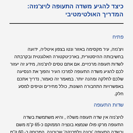
כיצד להגיע משדה התעופה לויצ'נזה:
המדריך האולטימטיבי
פתיח
ויצ'נזה, עיר מקסימה באזור ונטו בצפון איטליה, ידועה
בחשיבותה ההיסטורית, בארכיטקטורה האלגנטית ובקרבתה
לשדות תעופה מרכזיים. אם אתם טסים לויצ'נזה, מידע זה יעזור
לכם להגיע משדה התעופה למרכז העיר והפוך את הנסיעה
שלכם לחלקה ומהנה יותר. במאמר זה כאמור, נדריך אתכם
באפשרויות התחבורה השונות, כולל מחירים וטיפים למסע
חלק.
שדות התעופה
לויצ'נזה אין שדה תעופה משלה , והיא משתמשת בשדה
התעופה מרקו פולו שנמצא בונציה הממוקם כ-65 ק"מ משם
ובשדה התעופה 'ורונה וילפרנקה' שבורונה, המרוחק כ- 60 ק"מ