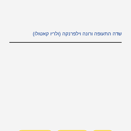
שדה התעופה ורונה וילפרנקה (ולריו קאטולו)