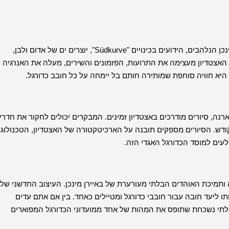
האווירה בתוך אליאנץ ארנה היא לא פחות ממחשמלת. אוהדי באיירן מינכן הנלהבים, הידועים בכינויים "Südkurve", יוצרים ים של אדום ולבן,
האצטדיון מעצימה את התרועות, הפזמונים והשירים, מעלה את האנרגיה
יא חוויה סוחפת שמותירה חותם בל יימחה על כל חובב כדורגל.
ה, סיורים מודרכים באצטדיון זמינים. המבקרים יכולים לחקור את חדרי
ש. הסיורים מספקים תובנה על הארכיטקטורה של האצטדיון, הטכנולוגי
לעים למוסד הכדורגל האגדי הזה.
תמיכת האוהדים הבלתי מעורערת של באיירן מינכן. העיצוב החדשני שלו
ליעד חובה עבור חובבי כדורגל ומטיילים כאחד. בין אם אתם עדים
 בלתי נשכחת שתופס את המהות של אחד ממועדוני הכדורגל המפוארים