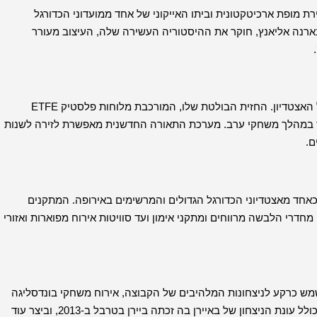
רת מופת ארכיטקטונית וביתו האייקוני של אחד ממועדוני הכדורגל
 בארנה אליאנץ, חוקר את ההיסטוריה העשירה שלה, העיצוב מעורר
אליאנץ ארנה , שנחנך ב-2005, הוא עדות לעיצוב והנדסה מודרניים של האצטדיון. החזית הבולטת שלו, המורכבת מלוחות פלסטיק ETFE
הר במהלך משחקי ערב. מערכת התאורה החדשנית מאפשרת לזירה לשנות
ם.
 אליאנץ ארנה עומד כאחד מאצטדיוני הכדורגל הגדולים והמרשימים באירופה. המתקנים
חדרי הלבשה מרווחים ומתקני אימון ועד סוויטות אירוח מפוארות ואזורי
שמש כרקע לניצחונות המלהיבים של הקבוצה, אירוח משחקי בונדסליגה
מרתקים ומפגשי ליגת האלופות. האצטדיון היה עד לרגעים היסטוריים, כולל עונת הניצחון של באיירן בה זכתה ביירן בטרבל ב-2013, וביצר עוד