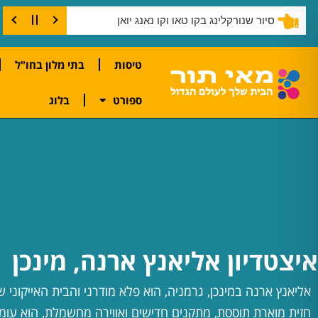
סיור שנורקלינג בקו טאו וקו נאנג יואן
טיסות
בתי מלון בחו"ל
ספורט
בלוג
איצטדיון אליאנץ ארנה, מינכן
אליאנץ ארנה במינכן, גרמניה, הוא פלא מודרני והבית האייקוני של
חזית מוארת תוססת, מתקנים חדישים ואווירה מחשמלת, הוא עו