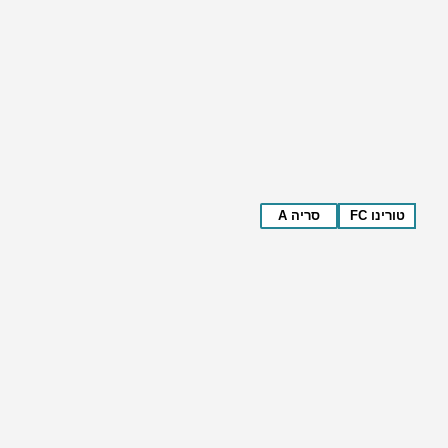
טורינו FC
סריה A