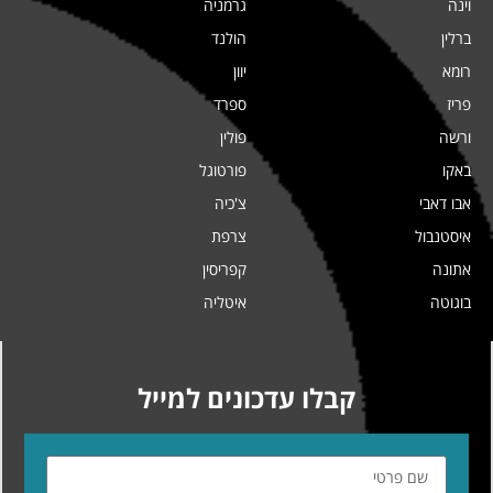
וינה
גרמניה
ברלין
הולנד
רומא
יוון
פריז
ספרד
ורשה
פולין
באקו
פורטוגל
אבו דאבי
צ'כיה
איסטנבול
צרפת
אתונה
קפריסין
בוגוטה
איטליה
קבלו עדכונים למייל