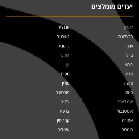
יעדים מומלצים
לונדון
אנגליה
ברצלונה
גאורגיה
וינה
גרמניה
ברלין
הולנד
רומא
יוון
פריז
ספרד
ורשה
פולין
באקו
פורטוגל
אבו דאבי
צ'כיה
איסטנבול
צרפת
אתונה
קפריסין
בוגוטה
איטליה