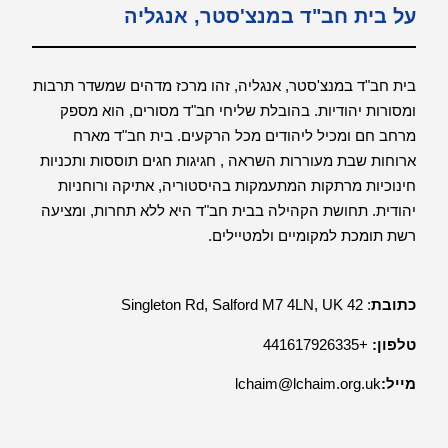
על בית חב"ד במנצ'סטר, אנגליה
בית חב"ד במנצ'סטר, אנגליה, זהו מרכז מדהים שמשדר תרבות
ומסורות יהודיות. בהובלת שליחי חב"ד מסורים, הוא מספק
מרחב חם ומכיל ליהודים מכל הרקעים. בית חב"ד מארח
ארוחות שבת מעוררות השראה , חגיגות חגים תוססות ותכניות
חינוכיות מרתקות המתעמקות בהיסטוריה, אתיקה ורוחניות
יהודית. תחושת הקהילה בבית חב"ד היא ללא תחרות, ומציעה
רשת תומכת למקומיים ולמטיילים.
כתובת
: 42 Singleton Rd, Salford M7 4LN, UK
טלפון:
+441617926335
מייל:
lchaim@lchaim.org.uk