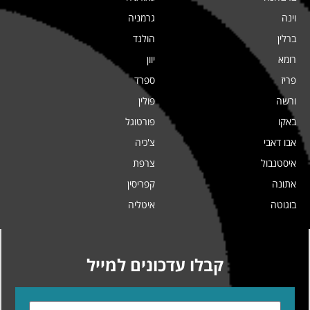
וינה
גרמניה
ברלין
הולנד
רומא
יוון
פריז
ספרד
ורשה
פולין
באקו
פורטוגל
אבו דאבי
צ'כיה
איסטנבול
צרפת
אתונה
קפריסין
בוגוטה
איטליה
קבלו עדכונים למייל