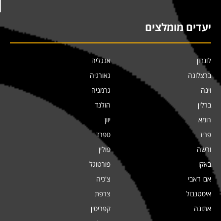
יעדים מומלצים
לונדון
אנגליה
ברצלונה
גאורגיה
וינה
גרמניה
ברלין
הולנד
רומא
יוון
פריז
ספרד
ורשה
פולין
באקו
פורטוגל
אבו דאבי
צ'כיה
איסטנבול
צרפת
אתונה
קפריסין