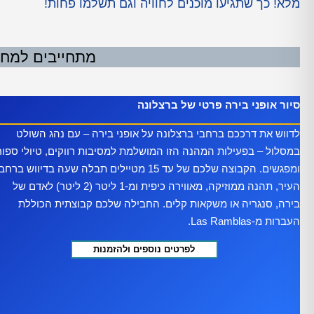
מלא! כך שתגיעו מוכנים לחוויה וגם תשלמו פחות!
מתחייבים למחיר
סיור אופני בירה פרטי של ברצלונה
לדווש את דרככם ברחבי ברצלונה על אופני בירה – עם נהג השולט
במסלול – בפעילות המהנה הזו המושלמת למסיבות רווקים, טיולי ספו
ומפגשים. הקבוצה שלכם של עד 15 מטיילים תבלה שעה בדיווש ברחב
העיר, תהנה ממוזיקה, מאווירה כיפית ומ-1 ליטר (2 ליטר) לאדם של
בירה, סנגריה או משקאות קלים. החבילה שלכם קבוצתית הכוללת
העברות מ-Las Ramblas.
לפרטים נוספים ולהזמנות