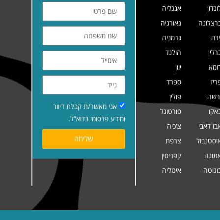
ונדון
אנגליה
רצלונה
גאורגיה
ינה
גרמניה
רלין
הולנד
ומא
יוון
ריז
ספרד
רשה
פולין
אני מאשר/ת קבלת דיוור
אקו
פורטוגל
ומידע פרסומי בדוא”ל.
בו דאבי
צ'כיה
שליחה
יסטנבול
צרפת
תונה
קפריסין
וגוטה
איטליה