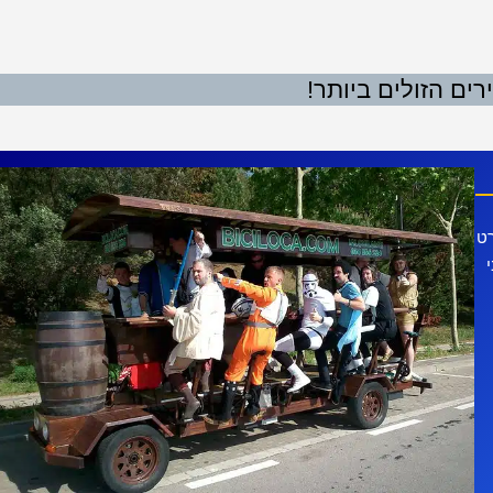
ים הזולים ביותר!
רט
י