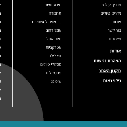
מדריך עולמי
מידע חשוב
ל
מדריכי טיולים
תחבורה
ב
אודות
כרטיסים למשחקים
ו
צור קשר
אוכל רחוב
ב
מאמרים
סיורי אוכל
ר
אטרקציות
פ
אודות
חיי לילה
ו
הצהרת נגישות
מסלולי טיולים
ב
תקנון האתר
פסטיבלים
א
גילוי נאות
שופינג
א
א
ב