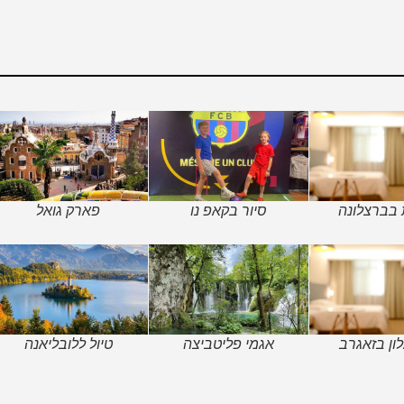
 בברצלונה
סיור בקאפ נו
פארק גואל
ון בזאגרב
אגמי פליטביצה
טיול ללובליאנה