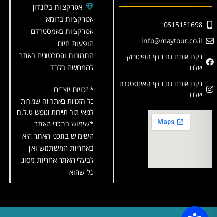
אטרקציות בלונדון
אטרקציות ברומא
0515151698
אטרקציות באמסטרדם
info@maytour.co.il
הופעות חיות
התמונות והסרטונים באתר
בקרו אותנו גם בדף הפייסבוק
להמחשה בלבד
שלנו
בקרו אותנו גם בדף האינסטגרם
* זכויות יוצרים
שלנו
כל הזכויות באתר זה שמורות
למאי תור תיירות ונופש ט.ל.ח
*שימוש בתכני האתר
השימוש בתכני האתר היא
באחריות המשתמש ואין
לבעלי האתר אחריות מסוג
כל שהוא