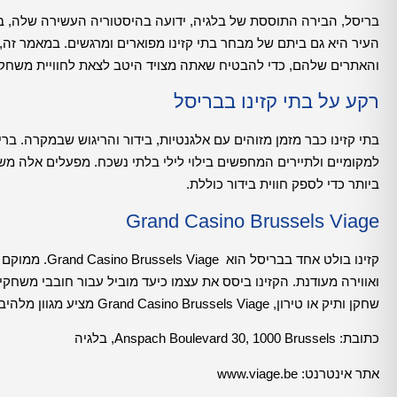
בריסל, הבירה התוססת של בלגיה, ידועה בהיסטוריה העשירה שלה, ב
העיר היא גם ביתם של מבחר בתי קזינו מפוארים ומרגשים. במאמר זה,
והאתרים שלהם, כדי להבטיח שאתה מצויד היטב לצאת לחוויית משחק
רקע על בתי קזינו בבריסל
בתי קזינו כבר מזמן מזוהים עם אלגנטיות, בידור והריגוש שבמקרה. בר
למקומיים ולתיירים המחפשים בילוי לילי בלתי נשכח. מפעלים אלה מש
ביותר כדי לספק חווית בידור כוללת.
Grand Casino Brussels Viage
קזינו בולט אח
ואווירה מעודנת. הקזינו ביסס את עצמו כיעד מוביל עבור חובבי משחק
שחקן ותיק או טירון, Grand Casino Brussels Viage מציע מגוון מלהיב של אפשרויות שיתאימו לכל ההעדפות ורמות המיומנות.
כתובת: Anspach Boulevard 30, 1000 Brussels, בלגיה
אתר אינטרנט:
www.viage.be