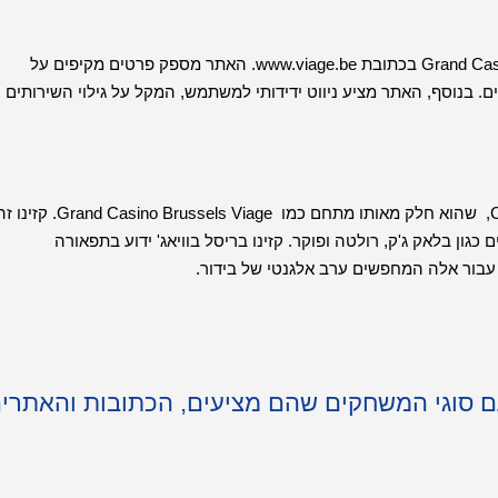
למידע נוסף, אתם יכולים לבקר באתר הרשמי של Grand Casino Brussels Viage בכתובת www.viage.be. האתר מספק פרטים מקיפים על
ם. בנוסף, האתר מציע ניווט ידידותי למשתמש, המקל על גילוי השירותים
בתי קזינו ידועים נוספים בבריסל כוללים את Casino Brussels at Viage, שהוא חלק מאותו מתחם כמו Grand Casino Brussels Viage.
ון בלאק ג'ק, רולטה ופוקר. קזינו בריסל בוויאג' ידוע בתפאורה
 עבור אלה המחפשים ערב אלגנטי של בידור.
עם סוגי המשחקים שהם מציעים, הכתובות והאתרי