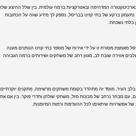
ארכיטקטורה המדהימה ובאטרקציות ברמה עולמית. בין שלל ההיצע שלה
 נתעמק ברקע של בתי קזינו בבריסל, נספק לך מידע שווה על הכתובות
 בלתי נשכחת.
יסל מאמצת מסורת זו על ידי אירוח של מספר בתי קזינו הנותנים מענה
לבים אווירה שובת לב, מגוון רחב של משחקים ושירותים ברמה הגבוהה
ד בבריסל הוא Grand Casino Brussels Viage. ממוקם בלב העיר, מוסד זה מתהדר בקומת משחקים מרשימה, מתקנים יוקרתיים
ים, עם מבחר נרחב של מכונות מזל, משחקי שולחן וחדרי פוקר. בין אם את