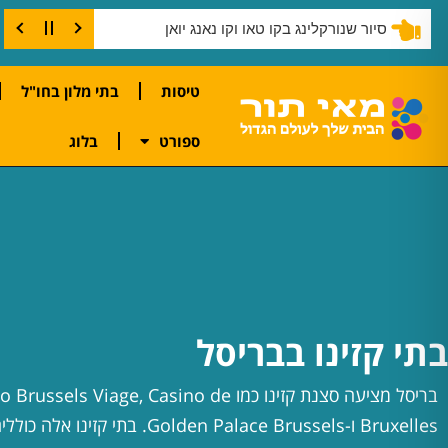
סיור שנורקלינג בקו טאו וקו נאנג יואן
טיסות
בתי מלון בחו"ל
ספורט
בלוג
בתי קזינו בבריסל
בריסל מציעה סצנת קזינו כמו s Viage, Casino de
Bruxelles ו-Golden Palace Brussels. בתי קזינ