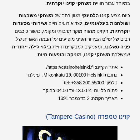
במיוחד עבור חוויית
משחקי קזינו יוקרתית
.
כיום מציע
קזינו הלסינקי
מגוון רחב של
משחקי משבצות
ושולחנות בינלאומיים
, לצד אירועים חיים ו
שירותי מסעדות
יוקרתיות
. הקזינו מהווה מוקד תרבותי ומקומי, כאשר כוכבים
רבים של עולם הבידור הפיני מופיעים על הבמה האגדית של
פניה סאלונג
, ומעניקים למבקרים חוויית
בילוי לילה ייחודית
שמשלבת
משחקי קזינו
,
מוזיקה והופעות חיות
.
אתר הקזינו:
https://casinohelsinki.fi/
כתובת:Mikonkatu 19, 00100 Helsinki, פינלנד
טלפון: tel: +358 200 55000
פתוח כל יום מ-13:00 עד 04:00 בבוקר
תאריך הקמה: 2 בדצמבר 1991
קזינו טמפרה (Tampere Casino)