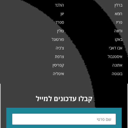
ברלין
הולנד
רומא
יוון
פריז
ספרד
ורשה
פולין
באקו
פורטוגל
אבו דאבי
צ'כיה
איסטנבול
צרפת
אתונה
קפריסין
בוגוטה
איטליה
קבלו עדכונים למייל