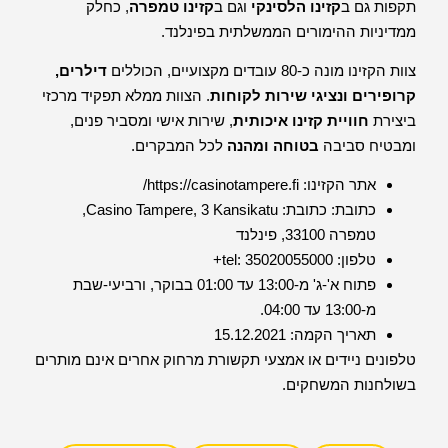
תקפות גם ב
קזינו הלסינקי
וגם ב
קזינו טמפרה
, כחלק
ממדיניות ההימורים הממשלתית בפינלנד.
צוות הקזינו מונה כ-80 עובדים מקצועיים, הכוללים
דילרים,
קרופירים ונציגי שירות לקוחות
. הצוות ממלא תפקיד מרכזי
ביצירת
חוויית קזינו איכותית
, שירות אישי ומסביר פנים,
ומבטיח סביבה
בטוחה ומהנה
לכל המבקרים.
אתר הקזינו:
https://casinotampere.fi/
כתובת:
כתובת: Casino Tampere, 3 Kansikatu,
טמפרה 33100, פינלנד
טלפון: tel: 35020055000+
פתוח א'-ג' מ-13:00 עד 01:00 בבוקר, ורביעי-שבת
מ-13:00 עד 04:00.
תאריך הקמה: 15.12.2021
טלפונים ניידים או אמצעי תקשורת מרחוק אחרים אינם מותרים
בשולחנות המשחקים.