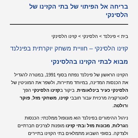
בריחה אל הפיתוי של בתי הקזינו של
הלסינקי
בית > פינלנד > הלסינקי > קזינו הלסינקי
קזינו הלסינקי – חוויית משחק יוקרתית בפינלנד
מבוא לבתי הקזינו בהלסינקי
הקזינו הראשון של פינלנד נפתח בסוף 1991, במטרה להגדיל
את הכנסות המדינה, במיוחד מתיירות, ולשפר את המוניטין של
הלסינקי כעיר בינלאומית
. ביקור ב
קזינו הלסינקי
הפך
לאטרקציה מרכזית עבור חובבי
קזינו
,
משחקי מזל
,
פוקר
ו
רולטה
.
ניהול ההימורים בפינלנד הוא מונופול ממלכתי: הכנסות
מ
גרלות
,
מכונות מזל
ו
בתי קזינו
מופנות לצרכים חברתיים
ולצדקה. בסופי השבוע מתמלאים בתי הקזינו בתיירים