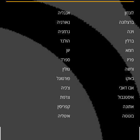
לונדון
אנגליה
ברצלונה
גאורגיה
וינה
גרמניה
ברלין
הולנד
רומא
יוון
פריז
ספרד
ורשה
פולין
באקו
פורטוגל
אבו דאבי
צ'כיה
איסטנבול
צרפת
אתונה
קפריסין
בוגוטה
איטליה