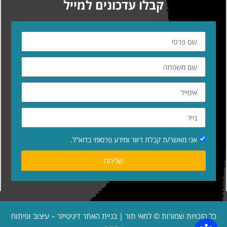
קבלו עדכונים למייל
אני מאשר/ת קבלת דיוור ומידע פרסומי בדוא”ל.
שליחה
כל הזכויות שמורות © למאי תור | בניית האתר
דיגיטייזר – עיצוב ופיתוח