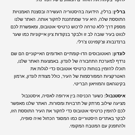
ברלין:
ברלין, הידועה בהיסטוריה העשירה ובסצנת האמנויות
התוססת שלה, היא עיר שמתחננת לחקור אותה. האתר שלנו
מספק דרך ללא טרחה לרכוש כרטיסי אוטובוס, ומאפשרת לכם
לנווט בעיר שובה לב זו ולבקר בנקודות ציון אייקוניות כמו שער
ברנדנבורג וצ'קפוינט צ'רלי.
לונדון:
האוטובוסים הדו-קומתיים האדומים האייקוניים הם שם
נרדף למערכת התחבורה של לונדון. באמצעות האתר שלנו,
תוכלו להזמין בנוחות כרטיסי אוטובוס כדי לגלות את
האטרקציות המפורסמות של העיר, כולל מצודת לונדון, ארמון
בקינגהאם והמוזיאון הבריטי.
איסטנבול:
כשער הכניסה בין אירופה לאסיה, איסטנבול
מציעה שילוב מרתק של תרבויות ומסורות. האתר שלנו מאפשר
לכם להזמין כרטיסי אוטובוס כדי לחקור את העיר התוססת הזו,
לבקר באתרים היסטוריים כמו המסגד הכחול ואיה סופיה,
ולהתפנק עם המטבח המקומי.