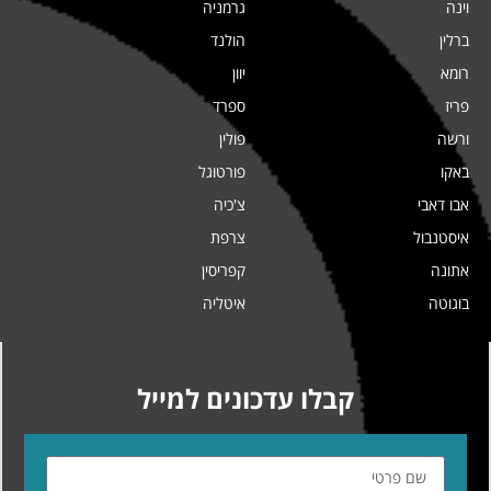
וינה
גרמניה
ברלין
הולנד
רומא
יוון
פריז
ספרד
ורשה
פולין
באקו
פורטוגל
אבו דאבי
צ'כיה
איסטנבול
צרפת
אתונה
קפריסין
בוגוטה
איטליה
קבלו עדכונים למייל