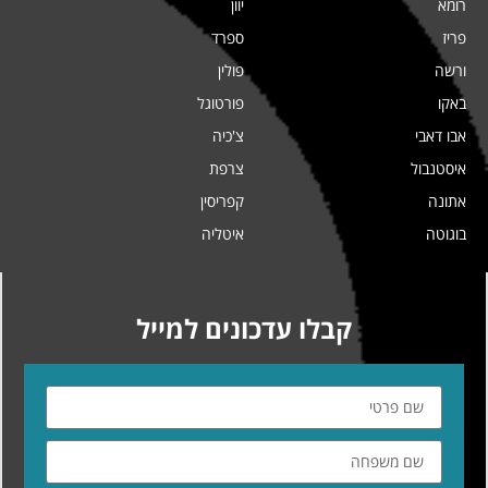
רומא
יוון
פריז
ספרד
ורשה
פולין
באקו
פורטוגל
אבו דאבי
צ'כיה
איסטנבול
צרפת
אתונה
קפריסין
בוגוטה
איטליה
קבלו עדכונים למייל