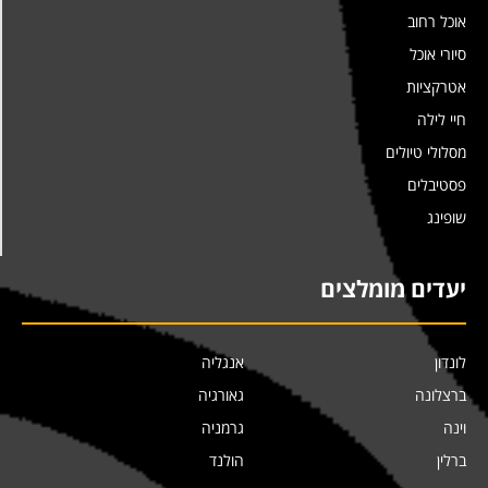
אוכל רחוב
סיורי אוכל
אטרקציות
חיי לילה
מסלולי טיולים
פסטיבלים
שופינג
יעדים מומלצים
לונדון
אנגליה
ברצלונה
גאורגיה
וינה
גרמניה
ברלין
הולנד