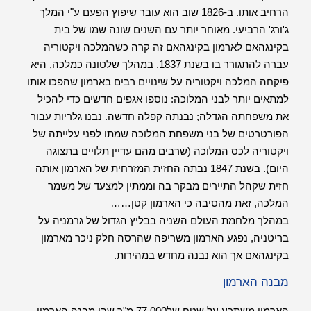
הרחיב אותו. ב-1826 שוב הוא עובר שיפוץ הפעם ע"י המלך
ג'ורג' הרביעי. מאוחר יותר עם השנים שונה שמו של בית
בקינגהאם לארמון בקינגהאם זה קרה כשהמלכה ויקטוריה
עברה להתגורר בו בשנת 1837. במהלך שלטונה כמלכה, היא
פיקחה המלכה ויקטוריה על שינויים רבים בארמון שהפכו אותו
למתאים יותר לבני המלוכה: נוספו אגפים חדשים כדי להכיל
את משפחתה הגדלה; נבנתה קפלה חדשה. נבנו גלריות עבור
הפורטרטים של בני משפחת המלוכה שמתו לפני עלייתה של
ויקטוריה לכס המלוכה (שרבים מהם עדיין תלויים בתצוגה
היום). בשנת 1847 נבתה החזית המזרחית של הארמון אותה
חזית שקהל התיירים מבקר בה וממתין למצעד של משמר
המלכה, זאת מהסיבה כי הארמון קטן……
במהלך מלחמת העולם השניה בבליץ הגדול של גרמניה על
בריטניה, נפגע הארמון משריפה שהרסה חלק ניכר מארמון
בקינגהאם אך הוא נבנה מחדש במהירות.
מבנה הארמון
הארמון משתרע על שטח של77,000 מ"ר שבו מבנה הארמון