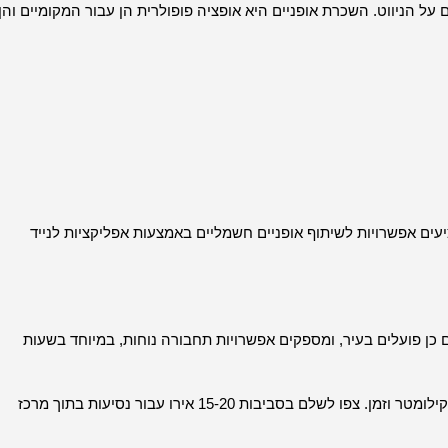
 על הניווט. השכרת אופניים היא אופציה פופולרית הן עבור המקומיים והן
יית שיתוף אופניים: שירותים כמו Felyx ו-Donkey Republic מציעים אפשרויות לשיתוף אופניים חשמליים באמצעות אפליקציות לנייד
ת זמינות בכל רחבי איינדהובן, ושירותי שיתופי נסיעה כמו Uber גם כן פועלים בעיר, ומספקים אפשרויות תחבורה נוחות, במיוחד בשעות
מחיר הבסיס הוא כ-3.50 אירו, עם חיובים נוספים לכל קילומטר וזמן. צפו לשלם בסביבות 15-20 אירו עבור נסיעות בתוך מרכז