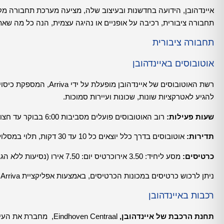
איינדהובן, הידועה בחדשנות ובעיצוב שלה, מציעה מערכת תחבורה מקו
תחבורה ציבורית, רכיבה על אופניים או נהיגה עצמית, הנה כל מה שאת
תחבורה ציבורית
אוטובוסים באיינדהובן
רשת האוטובוסים של איינד
להגיע לאטרקציות שונות, שכונות ועיירות סמוכות.
שעות פעילות:
רוב האוטובוסים פועלים מסביבות 6:00 בבוקר עד חצות, בסופי שבוע וחגים התדירות שלהם נמוכה יותר מיום רגיל..
תדירות:
אוטובוסים בדרך כלל יוצאים כל 10 עד 30 דקות, תלוי במסלול ובשעה ביום.
כרטיסים:
מסע ליחיד: 3.50 אירוכרטיס יום: 7.50 אירו (נסיעות ללא הגבלה ליום אחד)
ניתן לרכוש כרטיסים במכונות הכרטיסים, באמצעות אפליקציית Arriva, או באוטובוס (במזומן בלבד).
רכבות באיינדהובן
תחנת הרכבת של איינדהובן,
Eindhoven Centraal,