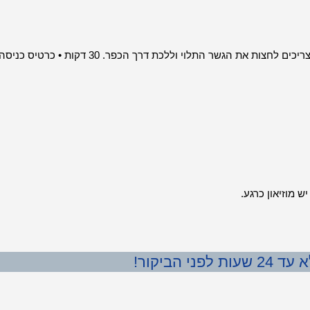
• מפל מירוטי – התחנה הבאה היא מפל Mirveti כדי להגיע אליו אנחנו צריכים לחצות את הגשר התלוי וללכת דרך הכפר. 30 דקות • כרטיס כניס
 הביקור!