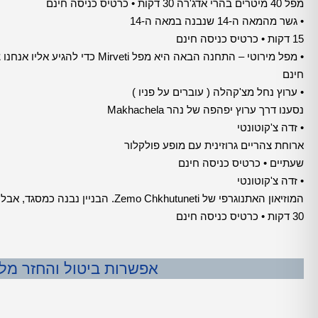
מפל 40 מיטרים בהרי אדג'רה 30 דקות • כרטיס כניסה חינם
• גשר מהמאה ה-14 שנבנה במאה ה-14
15 דקות • כרטיס כניסה חינם
חינם
• ערוץ נחל מצ'קהלה ( עוברים על פניו )
נסענו דרך ערוץ יפהפה של נהר Makhachela
• זדה צ'קוטונטי
ארוחת צהריים גרוזינית עם מופע פולקלור
שעתיים • כרטיס כניסה חינם
• זדה צ'קוטונטי
המוזיאון האתנוגרפי של Zemo Chkhutuneti. הבניין נבנה כמסגד, אבל יש מוזיאון כרגע.
30 דקות • כרטיס כניסה חינם
אפשרות ביטול והחזר מלא עד 24 שעות לפני