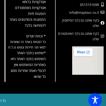
אטרקציות ברומא
0515151698
אטרקציות באמסטרדם
info@maytour.co.il
הופעות חיות
התמונות והסרטונים באתר
בקרו אותנו גם בדף הפייסבוק
להמחשה בלבד
שלנו
בקרו אותנו גם בדף האינסטגרם
* זכויות יוצרים
שלנו
כל הזכויות באתר זה שמורות
למאי תור תיירות ונופש ט.ל.ח
*שימוש בתכני האתר
השימוש בתכני האתר היא
באחריות המשתמש ואין
לבעלי האתר אחריות מסוג
כל שהוא
כל ה