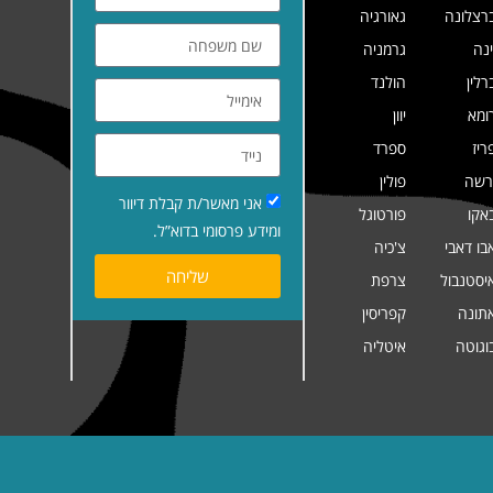
רצלונה
גאורגיה
ינה
גרמניה
רלין
הולנד
ומא
יוון
ריז
ספרד
רשה
פולין
אני מאשר/ת קבלת דיוור
אקו
פורטוגל
ומידע פרסומי בדוא”ל.
בו דאבי
צ'כיה
שליחה
יסטנבול
צרפת
תונה
קפריסין
וגוטה
איטליה