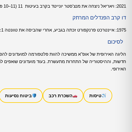
2021: ויאריאל ניצחה את מנצ'סטר יונייטד בקרב בעיטות 11 (11–10 פ) אחרי 1:1 במשחק.
דו קרב הפנדלים המרתק
1975: איינטרכט פרנקפורט זכתה בגביע, אחרי שהביסה את טוונטה 5:1 באנסחדה שבהולנד וסימנה את התואר הראשון שלהם בתחרות זו.
לסיכום
הליגה האירופית של אופ"א ממשיכה להוות פלטפורמה למועדונים להפג
חדשות, וההיסטוריה של התחרות מתעשרת. בעוד מועדונים שואפים לת
האירופי.
טיסות
השכרת רכב
ביטוח נסיעות