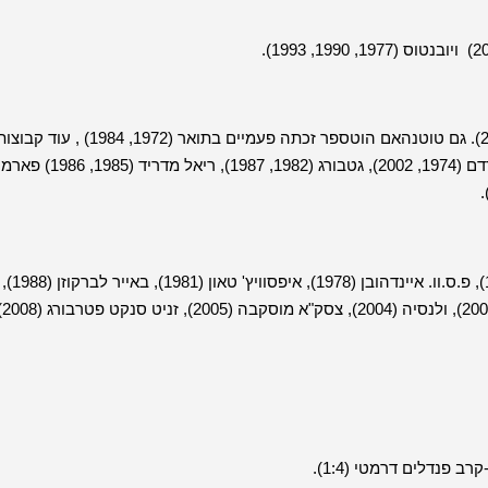
Chelsea FC המועדון הלונדוני גם זכה בתואר זה, פעמיים (2013 ו-2019). גם טוטנהאם הוטספר זכתה פעמיים בתואר (1972, 1984) , עוד ק
שזכו פעמיים בתואר: בורוסיה מנשנגלדבך (1975, 1979), פיינורד רוטרדם (1974, 2002), גטבורג (1982, 1987), ריאל מדר
מנצ'סטר יונייטד (2017), בלגיה אנדרלכט (1983), הולנד אייאקס (1992), פ.ס.וו. איינדהובן (1978), איפסוויץ' טאון (1981), באייר לברקוזן (1988),
נאפולי (1989), באיירן מינכן (6