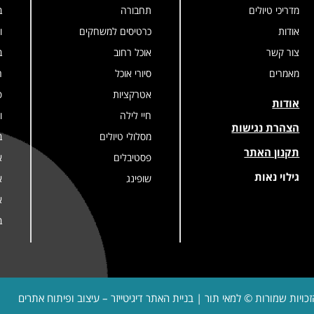
מדריכי טיולים
תחבורה
ב
אודות
כרטיסים למשחקים
ו
צור קשר
אוכל רחוב
ב
מאמרים
סיורי אוכל
ר
אטרקציות
פ
אודות
חיי לילה
ו
הצהרת נגישות
מסלולי טיולים
ב
תקנון האתר
פסטיבלים
א
גילוי נאות
שופינג
א
א
ב
זכויות שמורות © למאי תור | בניית האתר
דיגיטייזר – עיצוב ופיתוח אתרים