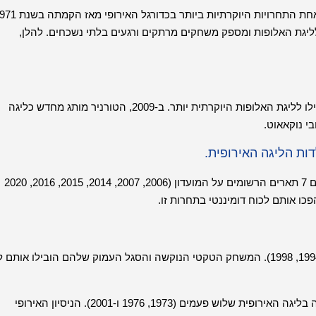
לליגת האלופות ומספק משחקים מרתקים ורגעים בלתי נשכחים. להלן,
התחרות החלה כגביע אופ"א ב-1971, בהשתתפות מועדונים שלא העפילו לליגת האלופות היוקרתית יותר. ב-2009, הטורניר מותג מחדש כליגה
י נוקאאוט.
ות הליגה האירופית.
סביליה FC: המועדון הספרדי הוא המצליח ביותר בתולדות הטורניר, עם 7 תארים הרשומים על המועדון (2006, 2007, 2014, 2015, 2016, 2020
אינטר מילאנו: הענקית האיטלקיות זכתה בגביע שלוש פעמים (1991, 1994, 1998). המשחק הטקטי הנוקשה והסגל העמוק שלהם הובילו אות
ליברפול FC: מועדון נוסף עם היסטוריה עשירה בטורניר, ליברפול זכתה בליגה האירופית שלוש פעמים (1973, 1976 ו-2001). הניסיון האירופי