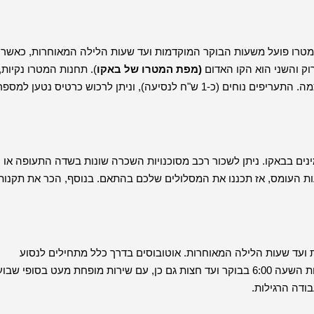
המטרו פועל משעות הבוקר המוקדמות ועד שעות הלילה המאוחרות, כאשר
רוק והשני הוא הקו האדום
(מפת המטרו של באקו
). תחנות המטרו נקיות,
התחנות מתוחזקות היטב, ונגישות בקלות, הן מהוות אטרקציה בפני עצמה. התעריפים נוחים (כ-1 ש"ח לנסיעה), וניתן לרכוש כרטיס נטען למספ
נים בבאקו. ניתן לשכור רכב מסוכנויות השכרה שונות בשדה התעופה או
ות העומס, אז תכננו את המסלולים שלכם בהתאם. בנוסף, הכר את תקנות
עד שעות הלילה המאוחרות. אוטובוסים בדרך כלל מתחילים לנסוע
בסביבות השעה 6:00 בבוקר וממשיכים עד חצות. המטרו פועל מסביבות השעה 6:00 בבוקר ועד חצות גם כן, עם שירות מופחת מעט בסופי שב