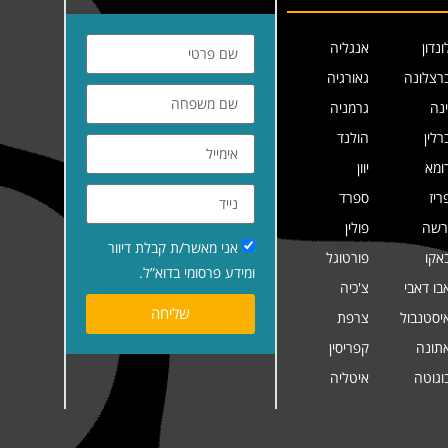
ונדון
אנגליה
רצלונה
גאורגיה
ינה
גרמניה
רלין
הולנד
ומא
יוון
ריז
ספרד
רשה
פולין
אני מאשר/ת קבלת דיוור
אקו
פורטוגל
ומידע פרסומי בדוא”ל.
בו דאבי
צ'כיה
שליחה
יסטנבול
צרפת
תונה
קפריסין
וגוטה
איטליה