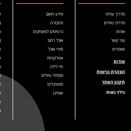
מדריך עולמי
מידע חשוב
ל
מדריכי טיולים
תחבורה
ב
אודות
כרטיסים למשחקים
ו
צור קשר
אוכל רחוב
ב
מאמרים
סיורי אוכל
ר
אטרקציות
פ
אודות
חיי לילה
ו
הצהרת נגישות
מסלולי טיולים
ב
תקנון האתר
פסטיבלים
א
גילוי נאות
שופינג
א
א
ב