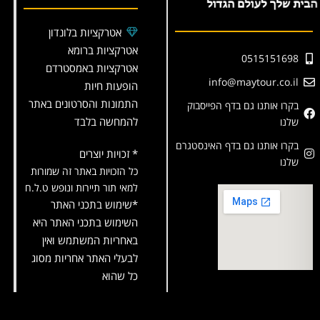
אטרקציות בלונדון
אטרקציות ברומא
0515151698
אטרקציות באמסטרדם
info@maytour.co.il
הופעות חיות
התמונות והסרטונים באתר
בקרו אותנו גם בדף הפייסבוק
להמחשה בלבד
שלנו
בקרו אותנו גם בדף האינסטגרם
* זכויות יוצרים
שלנו
כל הזכויות באתר זה שמורות
למאי תור תיירות ונופש ט.ל.ח
*שימוש בתכני האתר
השימוש בתכני האתר היא
באחריות המשתמש ואין
לבעלי האתר אחריות מסוג
כל שהוא