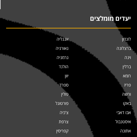
יעדים מומלצים
לונדון
אנגליה
ברצלונה
גאורגיה
וינה
גרמניה
ברלין
הולנד
רומא
יוון
פריז
ספרד
ורשה
פולין
באקו
פורטוגל
אבו דאבי
צ'כיה
איסטנבול
צרפת
אתונה
קפריסין