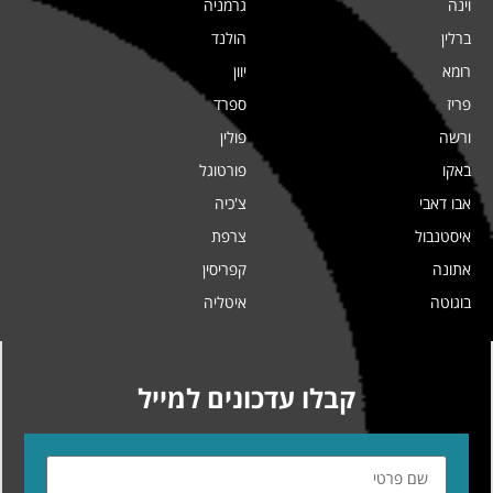
וינה
גרמניה
ברלין
הולנד
רומא
יוון
פריז
ספרד
ורשה
פולין
באקו
פורטוגל
אבו דאבי
צ'כיה
איסטנבול
צרפת
אתונה
קפריסין
בוגוטה
איטליה
קבלו עדכונים למייל