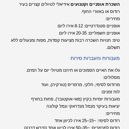
השכרת אופניים וקטנועים
אידיאלי לטיולים קצרים בעיר
רודוס או באזורי החוף.
מחירים:
אופניים סטנדרטיים: 8-12 אירו ליום
אופניים חשמליים: 20-35 אירו ליום
טיפ: חנויות השכרה רבות מציעות קסדות, מפות ומנעולים ללא
תשלום.
מעבורות והעברות סירות
גלו את האיים הסמוכים או תיהנו מטיולי יום על המים.
מסלולים:
מרודוס לסימי, חלקי, מרמריס (טורקיה), ועוד
לוח זמנים:
מעבורות יומיות בקיץ (מאי-אוקטובר), פחות בחורף
יציאות בעיקר מנמל מנדראקי ונמל קולונה
מחירים:
רודוס לסימי: ~15–25 אירו לכיוון אחד
רודוס למרמריס: ~35–50 אירו לכיוון אחד (נדרש דרכון)