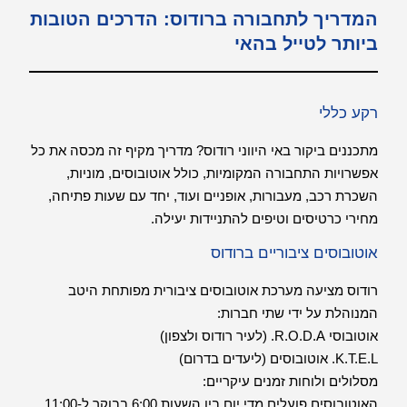
המדריך לתחבורה ברודוס: הדרכים הטובות
ביותר לטייל בהאי
רקע כללי
מתכננים ביקור באי היווני רודוס? מדריך מקיף זה מכסה את כל
אפשרויות התחבורה המקומיות, כולל אוטובוסים, מוניות,
השכרת רכב, מעבורות, אופניים ועוד, יחד עם שעות פתיחה,
מחירי כרטיסים וטיפים להתניידות יעילה.
אוטובוסים ציבוריים ברודוס
רודוס מציעה מערכת אוטובוסים ציבורית מפותחת היטב
המנוהלת על ידי שתי חברות:
אוטובוסי R.O.D.A. (לעיר רודוס ולצפון)
K.T.E.L. אוטובוסים (ליעדים בדרום)
מסלולים ולוחות זמנים עיקריים:
האוטובוסים פועלים מדי יום בין השעות 6:00 בבוקר ל-11:00