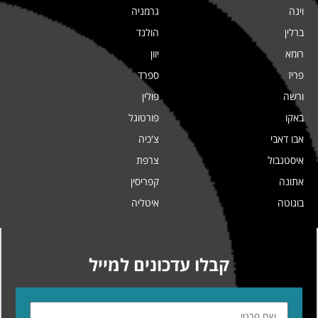
וינה
גרמניה
ברלין
הולנד
רומא
יוון
פריז
ספרד
ורשה
פולין
באקו
פורטוגל
אבו דאבי
צ'כיה
איסטנבול
צרפת
אתונה
קפריסין
בוגוטה
איטליה
קבלו עדכונים למייל