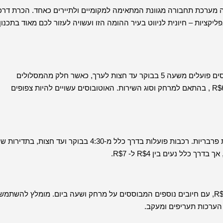
ה מערכת תחבורה מגוונת המתאימה למקומיים ולתיירים כאחד. הכרת דרכ
יקציות – חיונית לניווט בעיר ההומה הזו ועשויה לעזור לכם מאוד בתכנון
מערכת האוטובוסים של ריו נרחבת, מכסה את רוב חלקי העיר. אוטובוסים פועלים משעה 5 בבוקר עד חצות לערך, כאשר חלק מהמסלולים
פועלים 24 שעות. התעריפים נעים בדרך כלל בין (0.72-1.08$) R$4 ל R$6 , בהתאם למרחק וסוג השירות. האוטובוסים עשויים להיות צפופים
רשת הרכבות SuperVia מחברת את ריו לאזורים שמסביב, כולל שכונות פרבריות. רכבות פועלות בדרך כלל מ-4:30 בבוקר ועד חצות, בתדירו
המוניות זמינות בריו, הן הפועלות 24/7. המחירים מתחילים בסביבות R$9, עם חיובים נוספים המבוססים על מרחק ושעה ביום. מומלץ להשתמש
 הערכות תעריפים ומעקב.