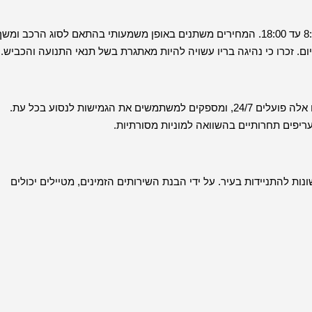
שירותי השכרת רכב זמינים ברחבי ריו, שעות הפעילות בדרך כלל מ-8:00 עד 18:00. המחירים משתנים באופן משמעותי בהתאם לסוג הרכב ומש
יישומים ניידים כמו Uber ו-99 פופולריים להזמנת נסיעות בריו. שירותים אלה פועלים 24/7, ומספקים למשתמשים את הגמישות לנסוע בכל עת.
יפים תחרותיים בהשוואה למוניות מסורתיות.
נות להתניידות בעיר. על ידי הבנת השירותים הזמינים, מטיילים יכולים