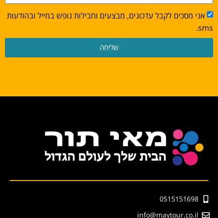
אני מסכים לקבל עדכונים, מבצעים וחבילות נופש במייל ובהודעות
sms.
שליחה
0515151698
info@maytour.co.il