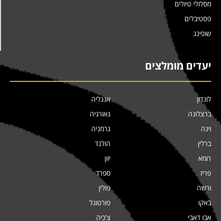
מסלולי טיולים
פסטיבלים
שופינג
יעדים מומלצים
לונדון
אנגליה
ברצלונה
גאורגיה
וינה
גרמניה
ברלין
הולנד
רומא
יוון
פריז
ספרד
ורשה
פולין
באקו
פורטוגל
אבו דאבי
צ'כיה