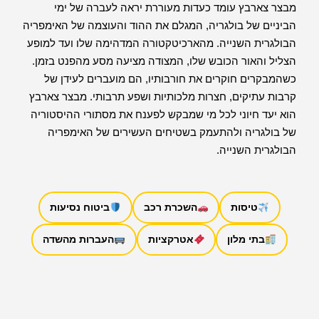
מבצר צארבץ עומד כעדות מעוררת יראה לעברה של ימי
הביניים של בולגריה, המגלם את ההוד והעוצמה של האימפריה
הבולגרית השנייה. מהארכיטקטורה המדהימה שלו ועד למופע
הצליל והאור הכובש שלו, המצודה מציעה מסע מהפנט בזמן.
כשהמבקרים חוקרים את חורבותיו, הם מועברים לעידן של
קרבות עתיקים, חצרות מלכותיות ושפע תרבותי. מבצר צארבץ
הוא יעד חיוני לכל מי שמבקש לפענח את מסתורי ההיסטוריה
של בולגריה ולהתעמק בשטיחים העשירים של האימפריה
הבולגרית השנייה.
טיסות
השכרת רכב
ביטוח נסיעות
בתי מלון
אטרקציות
העברות מהשדה