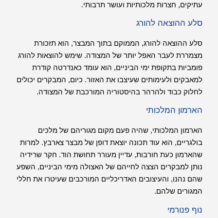
עתיקים, חצרות מלכותיות ועושר תרבותי.
סלע ההוצאה להורג
סלע ההוצאה להורג, הממוקם בתוך המבצר, הוא תזכורת
מצמררת לעבר האפל יותר של המצודה. שימש להוצאות להורג
פומביות בתקופת ימי הביניים, הוא עומד כאנדרטה קודרת
למאבקים ולעימותים שעיצבו את האזור. כיום, המבקרים יכולים
לחלוק כבוד ולהרהר בהיסטוריה המורכבת של המצודה.
הארמון המלכותי
הארמון המלכותי, שהיה פעם מקום מגוריהם של מלכים
בולגריים, הוא עוד תכונה יוצאת דופן של מבצר צארבץ. למרות
שהארמון כעת חורבות, עדיין מעורר תחושת הוד. חקר שרידיה
נותן למבקרים הצצה לחייהם של האצולה מימי הביניים, השפע
שהם נהנו, והעיצובים האדריכליים המורכבים שעיטרו את חללי
המגורים שלהם.
נוף פנורמי