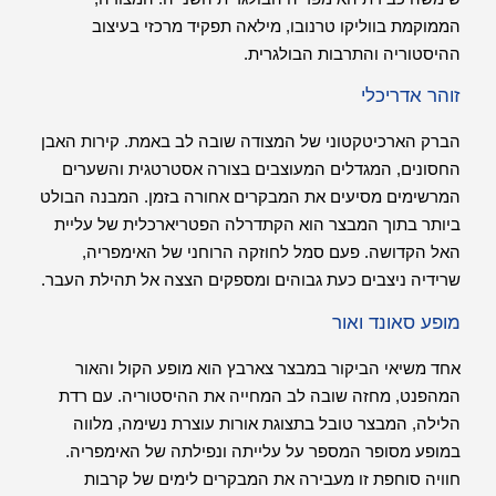
הממוקמת בווליקו טרנובו, מילאה תפקיד מרכזי בעיצוב
ההיסטוריה והתרבות הבולגרית.
זוהר אדריכלי
הברק הארכיטקטוני של המצודה שובה לב באמת. קירות האבן
החסונים, המגדלים המעוצבים בצורה אסטרטגית והשערים
המרשימים מסיעים את המבקרים אחורה בזמן. המבנה הבולט
ביותר בתוך המבצר הוא הקתדרלה הפטריארכלית של עליית
האל הקדושה. פעם סמל לחוזקה הרוחני של האימפריה,
שרידיה ניצבים כעת גבוהים ומספקים הצצה אל תהילת העבר.
מופע סאונד ואור
אחד משיאי הביקור במבצר צארבץ הוא מופע הקול והאור
המהפנט, מחזה שובה לב המחייה את ההיסטוריה. עם רדת
הלילה, המבצר טובל בתצוגת אורות עוצרת נשימה, מלווה
במופע מסופר המספר על עלייתה ונפילתה של האימפריה.
חוויה סוחפת זו מעבירה את המבקרים לימים של קרבות