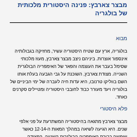
מבצר צארבץ: פנינה היסטורית מלכותית
של בולגריה
מבוא
בולגריה, ארץ עם שטיח היסטוריה עשיר, מחזיקה בגבולותיה
אינספור אוצרות. ביניהם ניצב מבצר צארבץ, מעוז מלכותי
שסימל בעבר את העוצמה והפאר של האימפריה הבולגרית
השנייה. מצודת צארבץ, השוכנת על גבי הגבעה בעלת אותו
השם בווליקו טרנובו, היא עדות חיה לעברה של ימי הביניים של
בולגריה ויעד מעורר כבוד לחובבי היסטוריה ומטיילים סקרנים
כאחד.
פלא היסטורי
מבצר צארבץ מתגאה בהיסטוריה המשתרעת על פני אלפי
שנים. היא הגיעה לשיאה במהלך המאות ה-12-14 כאשר
שימשה כבירת האימפריה הבולגרית השנייה. המצודה,