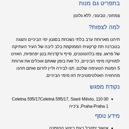
בתפריט גם מנות
צמחוני, טבעוני, ללא גלוטן
למה לצפות?
תיהנו מארוחת ערב בלתי נשכחת בסגנון ימי הביניים והצגה
בטברנה תת קרקעית הממוקמת בלב ליבה של העיר העתיקה
של פראג. צפו בלהטוטנים, סייף ורקדניות בטן יפהפיות, האזינו
למוזיקה מימי הביניים, כל זאת בזמן שאתם אוכלים את ארוחת
5 המנות הטעימה שלכם. תנו לבירה וליין לזרום ואתם תהנו
מהחוויה האולטימטיבית הזו מימי הביניים.
נקודת מפגש
Celetna 595/17Celetná 595/17, Staré Město, 110 00
Praha-Praha 1, צ'כיה
מידע נוסף
אישור יתקבל בעת ביצוע ההזמנה