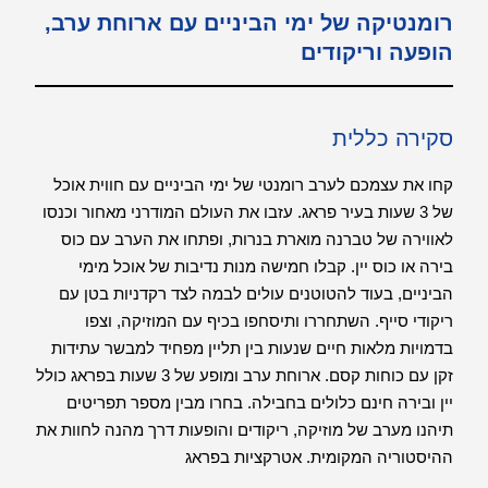
רומנטיקה של ימי הביניים עם ארוחת ערב,
הופעה וריקודים
סקירה כללית
קחו את עצמכם לערב רומנטי של ימי הביניים עם חווית אוכל
של 3 שעות בעיר פראג. עזבו את העולם המודרני מאחור וכנסו
לאווירה של טברנה מוארת בנרות, ופתחו את הערב עם כוס
בירה או כוס יין. קבלו חמישה מנות נדיבות של אוכל מימי
הביניים, בעוד להטוטנים עולים לבמה לצד רקדניות בטן עם
ריקודי סייף. השתחררו ותיסחפו בכיף עם המוזיקה, וצפו
בדמויות מלאות חיים שנעות בין תליין מפחיד למבשר עתידות
זקן עם כוחות קסם. ארוחת ערב ומופע של 3 שעות בפראג כולל
יין ובירה חינם כלולים בחבילה. בחרו מבין מספר תפריטים
תיהנו מערב של מוזיקה, ריקודים והופעות דרך מהנה לחוות את
ההיסטוריה המקומית. אטרקציות בפראג