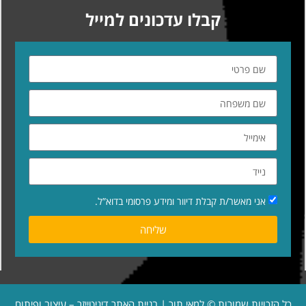
קבלו עדכונים למייל
אני מאשר/ת קבלת דיוור ומידע פרסומי בדוא”ל.
שליחה
כל הזכויות שמורות © למאי תור | בניית האתר
דיגיטייזר – עיצוב ופיתוח