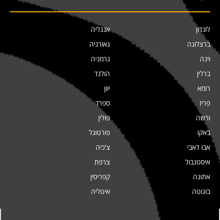
לונדון
אנגליה
ברצלונה
גאורגיה
וינה
גרמניה
ברלין
הולנד
רומא
יוון
פריז
ספרד
ורשה
פולין
באקו
פורטוגל
אבו דאבי
צ'כיה
איסטנבול
צרפת
אתונה
קפריסין
בוגוטה
איטליה