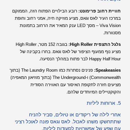
חוויית רחוב פרימונט:
רובע הבילויים הפתוח הזה, הממוקם
במרכז העיר לאס וגאס, מציע מוזיקה חיה, אמני רחוב וחופת
Viva Vision – מסך LED ענק המאיר את הרחוב בתמונות
מסנוורות.
גלגל התצפית High Roller:
בגובה 152 מטר, High Roller
מציע נוף ממעוף הציפור של לאס וגאס. בחרו בקבינה של
Happy Half Hour לבר פתוח במהלך הנסיעה.
Speakeasies:
פנינים נסתרות כמו The Laundry Room (בתוך
Commonwealth) ו-The Underground (בתוך מוזיאון המאפיה)
מציעים חזרה לתקופת האיסור עם האווירה הסודית
והקוקטיילים המיוחדים שלהם.
5. ארוחות ליליות
אחרי לילה של ריקודים או טיולים, סביר להניח
שתתחשקו משהו לאכול. לאס וגאס פונה לאוכל רציני
עם שפע של אפשרויות לסעודות ליליות.