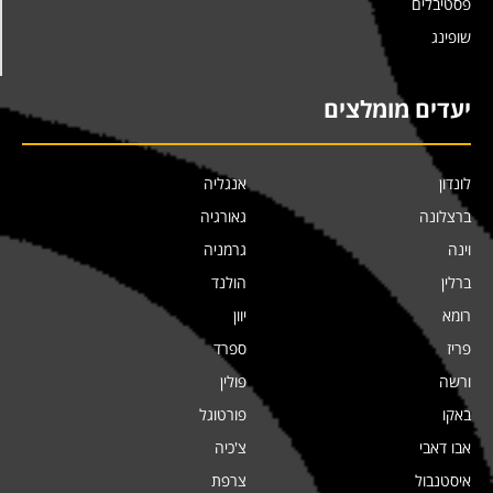
פסטיבלים
שופינג
יעדים מומלצים
לונדון
אנגליה
ברצלונה
גאורגיה
וינה
גרמניה
ברלין
הולנד
רומא
יוון
פריז
ספרד
ורשה
פולין
באקו
פורטוגל
אבו דאבי
צ'כיה
איסטנבול
צרפת