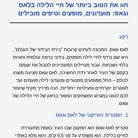
חוו את הטוב ביותר של חיי הלילה בלאס
וגאס: מועדונים, מופעים וטיפים מובילים
רקע
לאס וגאס, המכונה לעתים קרובות "בירת הבידור של העולם",
היא שם נרדף לחיי לילה תוססים, בידור ברמה עולמית וחוויות
בלתי נשכחות. עבור מטיילים המעוניינים לטבול את עצמם
בקסם של העיר לאחר רדת החשיכה, לאס וגאס מציעה משהו
לכולם – החל ממופעים מסנוורים ומועדוני לילה פועמים ועד
לאונג'ים יוקרתיים ופעילויות ייחודיות. הנה מדריך מקיף שיעזור
לכם לנווט במגרש המשחקים המואר בניאון של חיי הלילה של
וגאס.
1. הסטריפ האייקוני של לאס וגאס
סטריפ לאס וגאס הוא המקום שבו העיר באמת מתעוררת
לחיים בלילה. הוא משתרע על פני 6.5 ק"מ, והוא מלא באתרי