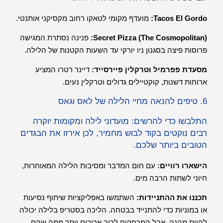
Tacos El Gordo:
מועדף מקומי לטאקו רחוב מקסיקני אותנטי.
Secret Pizza (The Cosmopolitan):
פנינה נסתרת המגישה
פרוסות פיצה בסגנון ניו יורקי עד השעות הקטנות של הלילה.
מסעדת פפרמיל וטרקלין פיירסייד:
דיינר רטרו המציע
ארוחות דשנות, קוקטיילים גדולים וטרקלין נעים.
6. טיפים להנאה מחיי הלילה של לאס וגאס
התלבשו כדי להרשים: מועדוני לילה ומקומות יוקרה
רבים נוקטים בקוד לבוש מחמיר, לכן אירזו את הבגדים
הטובים ביותר שלכם.
הישארו רוויים:
עם חום המדבר ומסיבות הלילה המאוחרות,
חיוני לשתות הרבה מים.
תכננו את ההתניידות:
השתמשו באפליקציות שיתוף נסיעות
או במוניות כדי להתנייד בבטחה. הליכה בסטריפ בלילה יכולה
להיות מהנה, אבל המרחקים לרוב ארוכים יותר ממה שהם