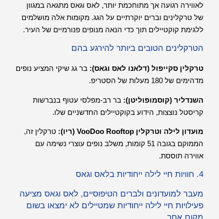
לאווירה רגועה אך מתוחכמת יותר, לאס וגאס מתגאה במגוון
של טרקלינים וברים יוקרתיים על הגג. מקומות אלה מושלמים
ללגימת קוקטיילים תוך כדי הנאה מנופים פנורמיים של העיר.
הטרקלינים הטובים ביותר להירגע בהם
טרקלין סקייפול (דלאנו לאס וגאס):
בר גג שיקי המציע נופים
מדהימים של 180 מעלות של הסטריפ.
השנדליר (קוסמופוליטן):
בר רב-מפלסי עטוף בנברשות
קריסטל נוצצות, הידוע בקוקטיילים החדשניים שלו.
מועדון לילה וטרקלין VooDoo Rooftop (ריו):
טרקלין זה,
הממוקם בגובה 51 קומות, משלב נופים עוצרי נשימה עם
אווירה תוססת.
4. חוויות חיי לילה ייחודיות בלאס וגאס
מעבר למועדונים ולברים הטיפוסיים, לאס וגאס מציעה
פעילויות חיי לילה ייחודיות שמטיילים לא ימצאו בשום
מקום אחר.