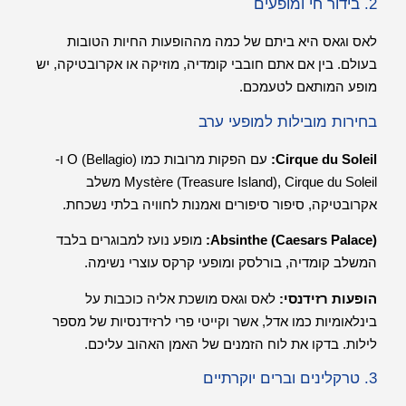
2. בידור חי ומופעים
לאס וגאס היא ביתם של כמה מההופעות החיות הטובות
בעולם. בין אם אתם חובבי קומדיה, מוזיקה או אקרובטיקה, יש
מופע המותאם לטעמכם.
בחירות מובילות למופעי ערב
Cirque du Soleil:
עם הפקות מרובות כמו O (Bellagio) ו-
Mystère (Treasure Island), Cirque du Soleil משלב
אקרובטיקה, סיפור סיפורים ואמנות לחוויה בלתי נשכחת.
Absinthe (Caesars Palace):
מופע נועז למבוגרים בלבד
המשלב קומדיה, בורלסק ומופעי קרקס עוצרי נשימה.
הופעות רזידנסי:
לאס וגאס מושכת אליה כוכבות על
בינלאומיות כמו אדל, אשר וקייטי פרי לרזידנסיות של מספר
לילות. בדקו את לוח הזמנים של האמן האהוב עליכם.
3. טרקלינים וברים יוקרתיים