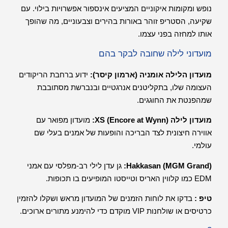
נופש ומקומות איקוניים המציעים אינספור אפשרויות בילוי. עם
שקיעה, הסטריפ זוהר באורות בהירים וצבעוניים, מה שהופך
אותו למחזה בפני עצמו.
מועדוני לילה שחובה לבקר בהם
מועדון הלילה אומניה (ארמון קיסר):
ידוע ברחבת הריקודים
העצומה שלו, בתקליטנים אנרגטיים ובנברשת מסתובבת
שמהפנטת את החוגגים.
מועדון לילה XS (Encore at Wynn):
מועדון מפואר עם
אווירה חיצונית לצד הבריכה והופעות של אמנים בעלי שם
עולמי.
Hakkasan (MGM Grand):
גן עדן לילי רב-מפלסי עם אמני
EDM כמו קלווין האריס וטייסטו המופיעים בו תכופות.
טיפ :
בדקו את לוחות הזמנים של המועדון מראש ושקלו להזמין
כרטיסים או שולחנות VIP מוקדם כדי להימנע מתורים ארוכים.