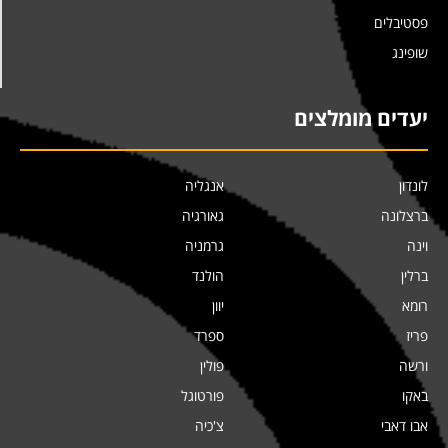
פסטיבלים
שופינג
יעדים מומלצים
לונדון
אנגליה
ברצלונה
גאורגיה
וינה
גרמניה
ברלין
הולנד
רומא
יוון
פריז
ספרד
ורשה
פולין
באקו
פורטוגל
אבו דאבי
צ'כיה