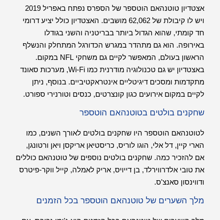
אצטדיון טוטנהאם הוטספר של הספרס נפתח באפריל 2019
ויש לו קיבולת של 62,062 מושבים. האצטדיון כולל יציע דרומי
חד קומתי, שהוא הגדול ביותר בבריטניה והשני בגודלו
באירופה. הוא גם מתהדר במגרש הכדורגל המתחלק והנשלף
הראשון בעולם, המאפשר לקיים גם משחקי NFL במקום.
באצטדיון יש גם טכנולוגיה מודרנית כמו Wi-Fi, מערכות סאונד
מתקדמות ומסכים דיגיטליים אינטראקטיביים. בנוסף, ניתן
לקיים במקום אירועים כגון קונצרטים, כנסים וטורנירי ספורט.
שחקנים בולטים בטוטנהאם הוטספר
לטוטנהאם הוטספר היו שחקנים בולטים לאורך השנים, כמו
הארי קיין, דל אלי, הוגו לוריס, כריסטיאן אריקסן ויאן ורטונגן,
אם להזכיר כמה. שחקנים בולטים נוספים של טוטנהאם כוללים
את טובי אלדרווירלד, בן דייויס, אריק לאמלה, קייל ווקר-פיטרס
ודווינסון סאנצ'ס.
מלך השערים של טוטנהאם הוטספר בכל הזמנים