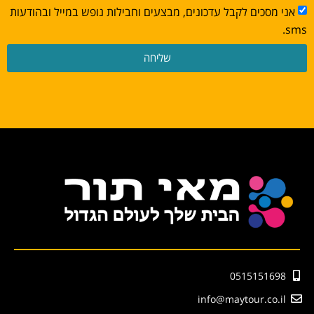
אני מסכים לקבל עדכונים, מבצעים וחבילות נופש במייל ובהודעות
sms.
שליחה
0515151698
info@maytour.co.il