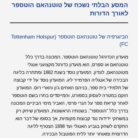
המסע הבלתי נשכח של טוטנהאם הוטספר
לאורך הדורות
הביוגרפיה של טוטנהאם הוטספר (Tottenham Hotspur
FC)
מועדון הכדורגל טוטנהאם הוטספר, המכונה בדרך כלל
טוטנהאם או ספרס, הוא מועדון כדורגל מקצועני אנגלי
מטוטנהאם, לונדון. המועדון נוסד בשנת 1882 ומתחרה בליגה
הבכירה של אנגליה הפרמייר ליג. המועדון נוסד על ידי קבוצה
של תלמידי בית ספר, בניהם האחים ג'ון והארי רוס. המועדון
הוקם במטרה לעסוק בספורט, והמייסדים בחרו בשם הוטספר
לאחר קריאת ספר על הנרי פרסי, האביר מימי הביניים המכונה
בדרך כלל "הוטספר". בשנותיו הראשונות, המועדון שיחק רק
במשחקי ידידות נגד קבוצות מקומיות, אך בסופו של דבר הוא
התקדם לשחק בגביע האנגלי ועד 1898 הצטרף לליגה
הדרומית ומאוחר יותר ללית הפוטבול הבכירה.