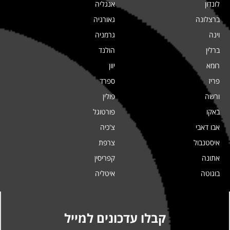
לונדון
אנגליה
ברצלונה
גאורגיה
וינה
גרמניה
ברלין
הולנד
רומא
יוון
פריז
ספרד
ורשה
פולין
באקו
פורטוגל
אבו דאבי
צ'כיה
איסטנבול
צרפת
אתונה
קפריסין
בוגוטה
איטליה
קבלו עדכונים למייל