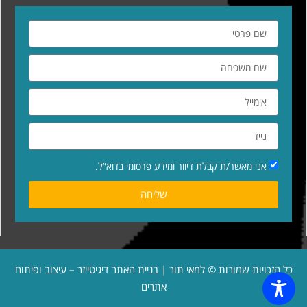
אני מאשר/ת קבלת דיוור ומידע פרסומי בדוא”ל.
שליחה
כל הזכויות שמורות © למאי תור | בניית האתר
דיגיטייזר – עיצוב ופיתוח
אתרים