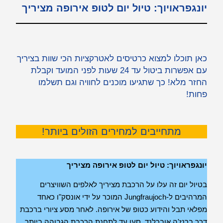
יונגפראויוך: טיול יום לטופ אירופה מציריך
כאן תוכלו למצוא כרטיסים לאטרקציות הכי שוות בציריך
עם אפשרות ביטול עד 24 שעות לפני המועד וקבלת
החזר מלא! כך שתגיעו מוכנים לחוויה וגם תשלמו
פחות!
מתחייבים למחירים הזולים ביותר!
יונגפראויוך: טיול יום לטופ אירופה מציריך
בטיול יום זה עלו על הרכבת מציריך לאלפים השוויצרים
המרהיבים ל-Jungfraujoch המוכר על ידי אונסק"ו כאחד
מפלאי תבל והידוע כטופ של אירופה. לאחר מסע ציורי ברכבת
דרך ברנז'ה אוברלנד, סעו עד לתחנת הרכבת הגבוהה ביותר