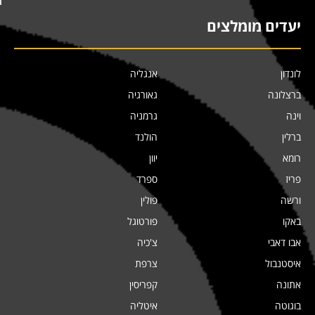
יעדים מומלצים
לונדון
אנגליה
ברצלונה
גאורגיה
וינה
גרמניה
ברלין
הולנד
רומא
יוון
פריז
ספרד
ורשה
פולין
באקו
פורטוגל
אבו דאבי
צ'כיה
איסטנבול
צרפת
אתונה
קפריסין
בוגוטה
איטליה