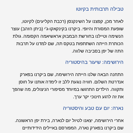
טבילה תרבותית בקיוטו
לאחר מכן, קפצנו על השינקנסן (רכבת הקליעים) לקיוטו,
שופעת המסורת והיופי. ביקרנו בקינקאקו-ג'י (ביתן הזהב) עוצר
הנשימה וטיילנו בחורשת הבמבוק אראשיאמה הקסומה. גולת
הכותרת הייתה השתתפות בטקס תה, שם למדנו על תרבות
התה של יפן בסביבה שלווה.
הירושימה: שיעור בהיסטוריה
התחנה הבאה שלנו הייתה הירושימה, שם ביקרנו בפארק
אנדרטת השלום. חוויה נוגעת ללב זו לימדה אותנו על חוסן
ותקווה. הילדים התרגשו במיוחד מסיפורי הניצולים, מה שהפך
את זה לרגע חינוכי יקר ערך.
נארה: יום עם טבע והיסטוריה
אחרי הירושימה, יצאנו לטיול יום לנארה, בירת יפן הראשונה.
שם ביקרנו בפארק נארה, המפורסם באיילים הידידותיים