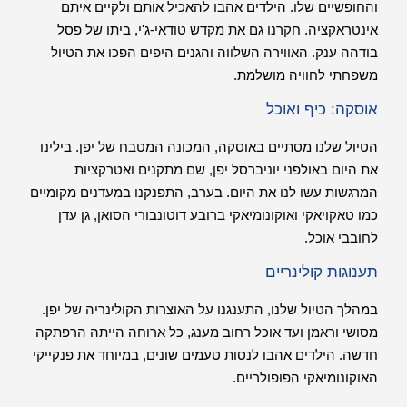
והחופשיים שלו. הילדים אהבו להאכיל אותם ולקיים איתם
אינטראקציה. חקרנו גם את מקדש טודאי-ג'י, ביתו של פסל
בודהה ענק. האווירה השלווה והגנים היפים הפכו את הטיול
משפחתי לחוויה מושלמת.
אוסקה: כיף ואוכל
הטיול שלנו מסתיים באוסקה, המכונה המטבח של יפן. בילינו
את היום באולפני יוניברסל יפן, שם מתקנים ואטרקציות
המרגשות עשו לנו את היום. בערב, התפנקנו במעדנים מקומיים
כמו טאקויאקי ואוקונומיאקי ברובע דוטונבורי הסואן, גן עדן
לחובבי אוכל.
תענוגות קולינריים
במהלך הטיול שלנו, התענגנו על האוצרות הקולינריה של יפן.
מסושי וראמן ועד אוכל רחוב מענג, כל ארוחה הייתה הרפתקה
חדשה. הילדים אהבו לנסות טעמים שונים, במיוחד את פנקייקי
האוקונומיאקי הפופולריים.