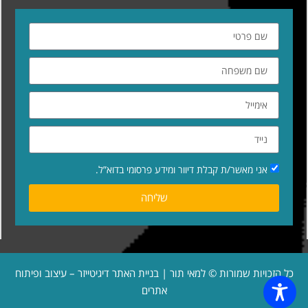
אני מאשר/ת קבלת דיוור ומידע פרסומי בדוא”ל.
שליחה
כל הזכויות שמורות © למאי תור | בניית האתר
דיגיטייזר – עיצוב ופיתוח
אתרים