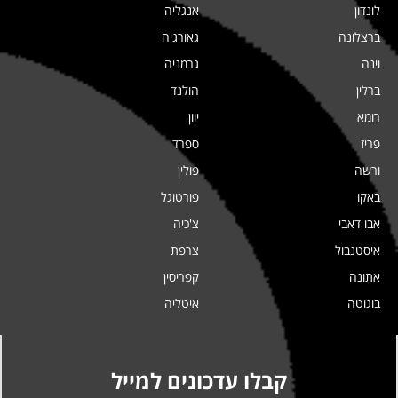
לונדון
אנגליה
ברצלונה
גאורגיה
וינה
גרמניה
ברלין
הולנד
רומא
יוון
פריז
ספרד
ורשה
פולין
באקו
פורטוגל
אבו דאבי
צ'כיה
איסטנבול
צרפת
אתונה
קפריסין
בוגוטה
איטליה
קבלו עדכונים למייל