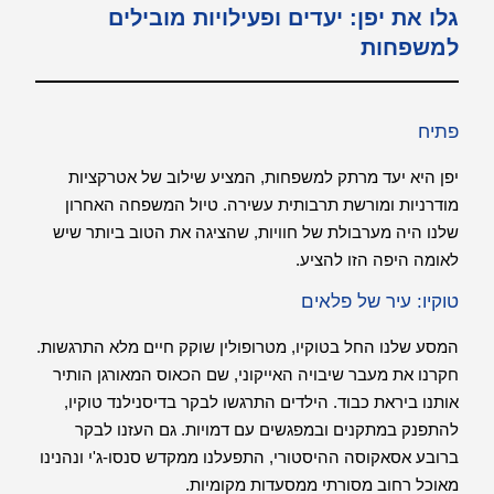
גלו את יפן: יעדים ופעילויות מובילים
למשפחות
פתיח
יפן היא יעד מרתק למשפחות, המציע שילוב של אטרקציות
מודרניות ומורשת תרבותית עשירה. טיול המשפחה האחרון
שלנו היה מערבולת של חוויות, שהציגה את הטוב ביותר שיש
לאומה היפה הזו להציע.
טוקיו: עיר של פלאים
המסע שלנו החל בטוקיו, מטרופולין שוקק חיים מלא התרגשות.
חקרנו את מעבר שיבויה האייקוני, שם הכאוס המאורגן הותיר
אותנו ביראת כבוד. הילדים התרגשו לבקר בדיסנילנד טוקיו,
להתפנק במתקנים ובמפגשים עם דמויות. גם העזנו לבקר
ברובע אסאקוסה ההיסטורי, התפעלנו ממקדש סנסו-ג'י ונהנינו
מאוכל רחוב מסורתי ממסעדות מקומיות.