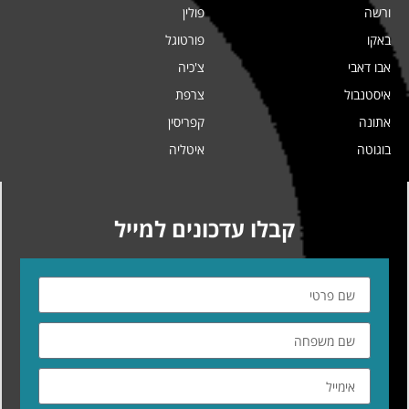
ורשה
פולין
באקו
פורטוגל
אבו דאבי
צ'כיה
איסטנבול
צרפת
אתונה
קפריסין
בוגוטה
איטליה
קבלו עדכונים למייל