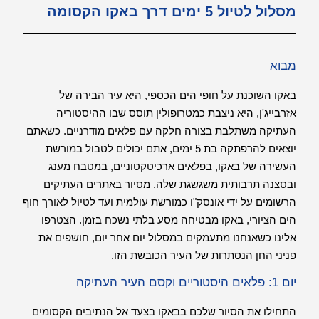
מסלול לטיול 5 ימים דרך באקו הקסומה
מבוא
באקו השוכנת על חופי הים הכספי, היא עיר הבירה של
אזרבייג'ן, היא ניצבת כמטרופולין תוסס שבו ההיסטוריה
העתיקה משתלבת בצורה חלקה עם פלאים מודרניים. כשאתם
יוצאים להרפתקה בת 5 ימים, אתם יכולים לטבול במורשת
העשירה של באקו, בפלאים ארכיטקטוניים, במטבח מענג
ובסצנה תרבותית משגשגת שלה. מסיור באתרים העתיקים
הרשומים על ידי אונסק"ו כמורשת עולמית ועד לטיול לאורך חוף
הים הציורי, באקו מבטיחה מסע בלתי נשכח בזמן. הצטרפו
אלינו כשאנחנו מתעמקים במסלול יום אחר יום, חושפים את
פניני החן הנסתרות של העיר הכובשת הזו.
יום 1: פלאים היסטוריים וקסם העיר העתיקה
התחילו את הסיור שלכם בבאקו בצעד אל הנתיבים הקסומים