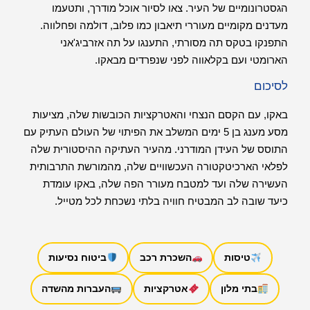
הגסטרונומיים של העיר. צאו לסיור אוכל מודרך, ותטעמו
מעדנים מקומיים מעוררי תיאבון כמו פלוב, דולמה ופחלווה.
התפנקו בטקס תה מסורתי, התענגו על תה אזרביג'אני
הארומטי ועם בקלאווה לפני שנפרדים מבאקו.
לסיכום
באקו, עם הקסם הנצחי והאטרקציות הכובשות שלה, מציעות
מסע מענג בן 5 ימים המשלב את הפיתוי של העולם העתיק עם
התוסס של העידן המודרני. מהעיר העתיקה ההיסטורית שלה
לפלאי הארכיטקטורה העכשוויים שלה, מהמורשת התרבותית
העשירה שלה ועד למטבח מעורר הפה שלה, באקו עומדת
כיעד שובה לב המבטיח חוויה בלתי נשכחת לכל מטייל.
טיסות
השכרת רכב
ביטוח נסיעות
בתי מלון
אטרקציות
העברות מהשדה