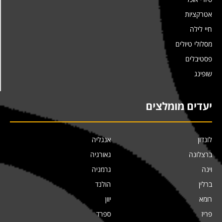
אטרקציות
חיי לילה
מסלולי טיולים
פסטיבלים
שופינג
יעדים מומלצים
לונדון
אנגליה
ברצלונה
גאורגיה
וינה
גרמניה
ברלין
הולנד
רומא
יוון
פריז
ספרד