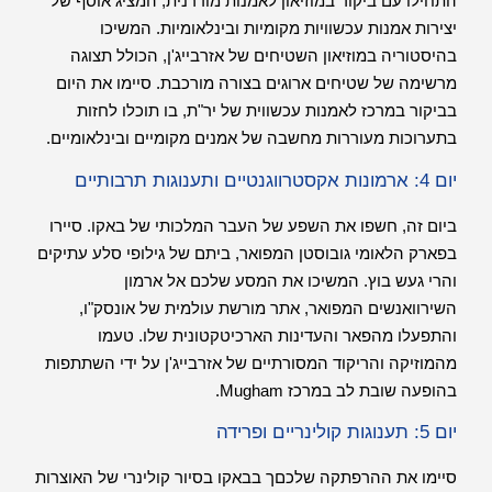
התחילו עם ביקור במוזיאון לאמנות מודרנית, המציג אוסף של
יצירות אמנות עכשוויות מקומיות ובינלאומיות. המשיכו
בהיסטוריה במוזיאון השטיחים של אזרבייג'ן, הכולל תצוגה
מרשימה של שטיחים ארוגים בצורה מורכבת. סיימו את היום
בביקור במרכז לאמנות עכשווית של יר"ת, בו תוכלו לחזות
בתערוכות מעוררות מחשבה של אמנים מקומיים ובינלאומיים.
יום 4: ארמונות אקסטרווגנטיים ותענוגות תרבותיים
ביום זה, חשפו את השפע של העבר המלכותי של באקו. סיירו
בפארק הלאומי גובוסטן המפואר, ביתם של גילופי סלע עתיקים
והרי געש בוץ. המשיכו את המסע שלכם אל ארמון
השירוואנשים המפואר, אתר מורשת עולמית של אונסק"ו,
והתפעלו מהפאר והעדינות הארכיטקטונית שלו. טעמו
מהמוזיקה והריקוד המסורתיים של אזרבייג'ן על ידי השתתפות
בהופעה שובת לב במרכז Mugham.
יום 5: תענוגות קולינריים ופרידה
סיימו את ההרפתקה שלכםך בבאקו בסיור קולינרי של האוצרות