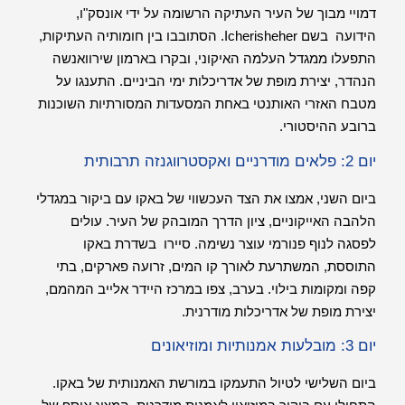
דמויי מבוך של העיר העתיקה הרשומה על ידי אונסק"ו,
הידועה בשם Icherisheher. הסתובבו בין חומותיה העתיקות,
התפעלו ממגדל העלמה האיקוני, ובקרו בארמון שירוואנשה
הנהדר, יצירת מופת של אדריכלות ימי הביניים. התענגו על
מטבח האזרי האותנטי באחת המסעדות המסורתיות השוכנות
ברובע ההיסטורי.
יום 2: פלאים מודרניים ואקסטרווגנזה תרבותית
ביום השני, אמצו את הצד העכשווי של באקו עם ביקור במגדלי
הלהבה האייקוניים, ציון הדרך המובהק של העיר. עולים
לפסגה לנוף פנורמי עוצר נשימה. סיירו בשדרת באקו
התוססת, המשתרעת לאורך קו המים, זרועה פארקים, בתי
קפה ומקומות בילוי. בערב, צפו במרכז היידר אלייב המהמם,
יצירת מופת של אדריכלות מודרנית.
יום 3: מובלעות אמנותיות ומוזיאונים
ביום השלישי לטיול התעמקו במורשת האמנותית של באקו.