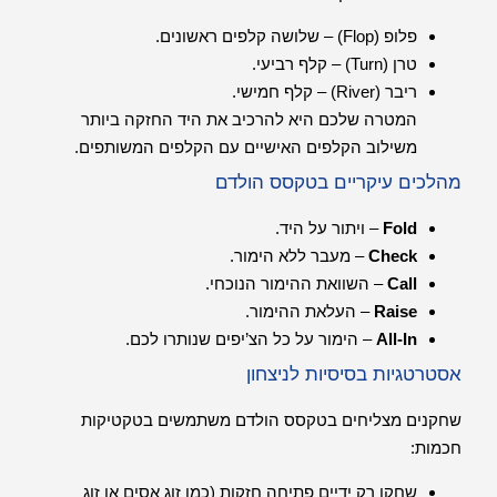
פלופ (Flop) – שלושה קלפים ראשונים.
טרן (Turn) – קלף רביעי.
ריבר (River) – קלף חמישי.
המטרה שלכם היא להרכיב את היד החזקה ביותר
משילוב הקלפים האישיים עם הקלפים המשותפים.
מהלכים עיקריים בטקסס הולדם
Fold
– ויתור על היד.
Check
– מעבר ללא הימור.
Call
– השוואת ההימור הנוכחי.
Raise
– העלאת ההימור.
All-In
– הימור על כל הצ’יפים שנותרו לכם.
אסטרטגיות בסיסיות לניצחון
שחקנים מצליחים בטקסס הולדם משתמשים בטקטיקות
חכמות:
שחקו רק ידיים פתיחה חזקות (כמו זוג אסים או זוג