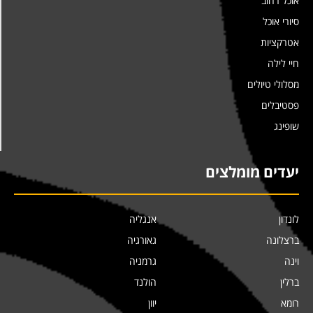
אוכל רחוב
סיורי אוכל
אטרקציות
חיי לילה
מסלולי טיולים
פסטיבלים
שופינג
יעדים מומלצים
לונדון
אנגליה
ברצלונה
גאורגיה
וינה
גרמניה
ברלין
הולנד
רומא
יוון