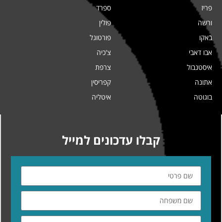
פריז
ספרד
ורשה
פולין
באקו
פורטוגל
אבו דאבי
צ'כיה
איסטנבול
צרפת
אתונה
קפריסין
בוגוטה
איטליה
קבלו עדכונים למייל