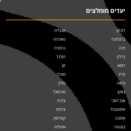
יעדים מומלצים
לונדון
אנגליה
ברצלונה
גאורגיה
וינה
גרמניה
ברלין
הולנד
רומא
יוון
פריז
ספרד
ורשה
פולין
באקו
פורטוגל
אבו דאבי
צ'כיה
איסטנבול
צרפת
אתונה
קפריסין
בוגוטה
איטליה