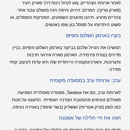
לאחר ארוחת הצהריים, צאו לטיול נינוח דרך פארק העיר
(פארק גורקי). המרחב הירוק והיפה הזה מושלם עבור אחר
צהריים מרגיע. תיהנו מהגנים השופעים, המזרקות והפסלים, או
פשוט היתרווחו על ספסל בגן וצפו באנשים.
בקרו בארמון השלום והפיוס
המשיכו את הטיול שלכם בביקור בארמון השלום והפיוס, בניין
מדהים בצורת פירמידה. הארמון מארח אירועי תרבות
ותערוכות, והארכיטקטורה הייחודית שלו היא עדות לעיצוב קזחי
מודרני.
ערב: ארוחת ערב במסעדה מקומית
לארוחת ערב, נסו את Tandoor, מסעדה פופולרית המגישה
מאכלים טעימים מהמטבח המרכזי האסייתי. התענגו על מנות
כמו לגמן (מרק אטריות) וששליק (בשר שיפוד) באווירה נעימה.
חווה את חיי הלילה של אסטנה
סיימו את היום שלכם בחוויית חיי הלילה של אסטנה. בקרו ב-