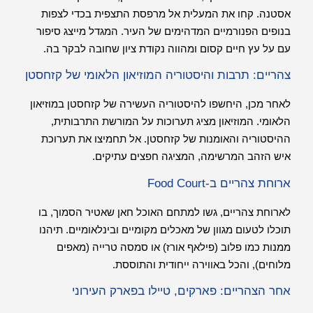
אסטנה. קחו את המעלית אל מרפסת התצפית בכדי לצפות
בנופים הפנורמיים המדהימים של העיר. המגדל מייצג סיפור
עם על עץ חיים קסום ומהווה נקודת ציון שחובה לבקר בה.
צהריים: תרבות והיסטוריה המוזיאון הלאומי של קזחסטן
לאחר מכן, היחשפו להיסטוריה העשירה של קזחסטן במוזיאון
הלאומי. המוזיאון מציג תערוכות על המורשת התרבותית,
ההיסטוריה והאומנות של קזחסטן. אל תחמיצו את תערוכת
איש הזהב המרשימה, המציגה חפצים עתיקים.
ארוחת צהריים ב-Food Court
לארוחת צהריים, גשו למתחם האוכל חאן שאטיר הסמוך, בו
תוכלו לטעום מגוון של מאכלים מקומיים ובינלאומיים. תיהנו
ממנות כמו פלוב (פילאף אורז) או סמסה טרייה (מאפים
מלוחים), והכל באווירה ייחודית והתוססת.
אחר הצהריים: פארקים, טיילו בפארק העירוני