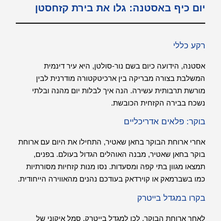
יום כיף באסטנה: גלו את בירת קזחסטן
רקע כללי
אסטנה, הידועה כיום בשם נור-סולטן, היא עיר דינמית
המשלבת בצורה מבריקה בין ארכיטקטורה מודרנית לבין
מורשת תרבותית עשירה. הנה איך לבלות יום מהנה ובלתי
נשכח בבירה הקזחית הכובשת.
בוקר: פלאים אדריכליים
אחרי ארוחת הבוקר בחאן שאטיר, התחילו את היום עם ארוחת
בוקר בחאן שאטיר, מבנה האוהלים הגדול בעולם. בפנים,
תמצאו מגוון בתי קפה ומסעדות. נסו מנות קזחיות מסורתיות
כמו בשברמאק או קוירדאק בעודכם נהנים מהאווירה הייחודית.
בקרו במגדל בייטרק
לאחר ארוחת הבוקר, לכו למגדל בייטרק, סמל איקוני של