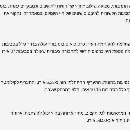
 התרבותי, מציעה שילוב ייחודי של חוויות לתושבים ולמבקרים כאחד. בזמן
צעות הקשורות להיבטים שונים של חיי היומיום. במאמר זה, נחקור את
ה.
תלמת לחקור את העיר. כרטיס אוטובוס בודד עולה בדרך כלל בסביבות
1.50 אירו, מה שהופך אותו לאופציה ידידותית לתקציב להתניידות. אופציה נוספת היא כרטיס חודשי לתחבורה ציבורית שעולה בסביבות 37 אירו
זמינות בורונה. עבור נסיעות במונית, התעריף ההתחלתי הוא כ-6.23 אירו, והתעריף לקילומטר
ה המתאימות לכל תקציב. מחיר ארוחה בחוץ יכול להשתנות. ארוחה