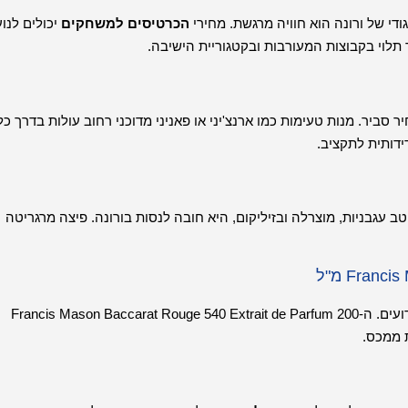
די של ורונה הוא חוויה מרגשת. מחירי
הכרטיסים למשחקים
יכולים לנוע
ביר. מנות טעימות כמו ארנצ'יני או פאניני מדוכני רחוב עולות בדרך כל
 עגבניות, מוצרלה ובזיליקום, היא חובה לנסות בורונה. פיצה מרגריטה
לאלו המחפשים ריחות יוקרתיים, ורונה מציעה מגוון של בוטיקי ניחוח ידועים. ה-Francis Mason Baccarat Rouge 540 Extrait de Parfum 200