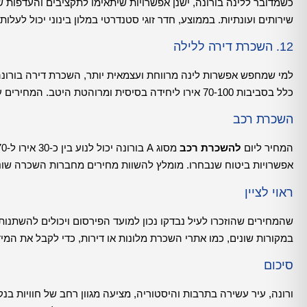
כשמדובר ללינה בורונה, ישנן אפשרויות שיתאימו לתקציבים והעדפות 
שירותים ועונתיות. בממוצע, חדר זוגי סטנדרטי במלון בינוני יכול לעלות בסביבות 80-150 
12. השכרת דירה ללילה
למי שמחפש אפשרות לינה מרווחת ועצמאית יותר, השכרת דירה בורונה
כלל בסביבות 70-100 אירו ליחידה בסיסית ומרוהטת היטב. המחירים עשויים להשתנות בהתאם למיקום, לגודל ולשירותים הניתנים.
השכרת רכב
המחיר ליום
להשכרת רכב
אפשרויות ביטוח שנבחרו. מומלץ להשוות מחירים מחברות השכרה שונ
ראוי לציין
שהמחירים שהוזכרו לעיל נבדקו נכון למועד הפירסום ויכולים להשתנות 
במקורות שונים, כמו אתרי השכרת מלונות או דירות, כדי לקבל את המיד
סיכום
ורונה, עיר עשירה בתרבות והיסטוריה, מציעה מגוון רחב של חוויות בנ