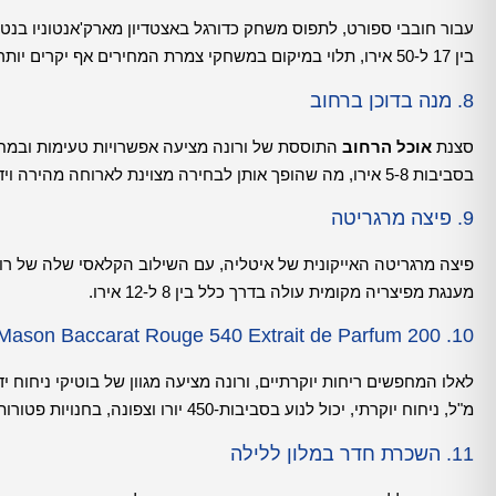
עבור חובבי ספורט, לתפוס משחק כדורגל באצטדיון מארק'אנטוניו בנטגו
בין 17 ל-50 אירו, תלוי במיקום במשחקי צמרת המחירים אף יקרים יותר תלוי בקבוצות המעורבות ובקטגוריית הישיבה.
8. מנה בדוכן ברחוב
סצנת
אוכל הרחוב
התוססת של ורונה מציעה אפשרויות טעימות ובמחיר ס
בסביבות 5-8 אירו, מה שהופך אותן לבחירה מצוינת לארוחה מהירה וידידותית לתקציב.
9. פיצה מרגריטה
פיצה מרגריטה האייקונית של איטליה, עם השילוב הקלאסי שלה של רוטב
מענגת מפיצריה מקומית עולה בדרך כלל בין 8 ל-12 אירו.
10. Francis Mason Baccarat Rouge 540 Extrait de Parfum 200 מ"ל
מ"ל, ניחוח יוקרתי, יכול לנוע בסביבות-450 יורו וצפונה, בחנויות פטורות ממכס.
11. השכרת חדר במלון ללילה