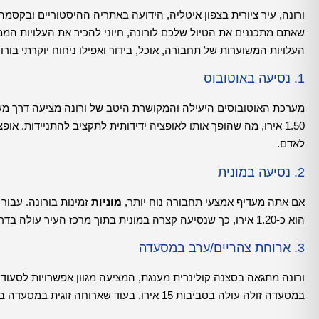
ורונה, עיר ציורית בצפון איטליה, הידועה באתריה ההיסטוריים ובקסמה
שאתם מתכננים את הטיול שלכם לורונה, חיוני להכיר את העלויות הממו
העלויות המשוערות של תחבורה, אוכל, בידור ואפילו ניחוח יוקרתי בורונ
1. נסיעה באוטובוס
מערכת האוטובוסים היעילה והמקושרת היטב של ורונה מציעה דרך מש
לאדם.
2. נסיעה במונית
אם אתה מעדיף אמצעי תחבורה נוח יותר,
מוניות
הוא כ-1.20 אירו, כך שנסיעה קצרה במונית בתוך מרכז העיר עולה בדרך כלל בסביבות 10-15 אירו, תלוי במרחק שעבר.
3. ארוחת צהריים/ערב במסעדה
ורונה מתגאה בסצנה קולינרית מענגת, המציעה מגוון אפשרויות לסעוד
במסעדה זולה עולה בסביבות 15 אירו, בעוד שארוחה זוגית במסעדה בינונית היא כ-58.50 אירו.